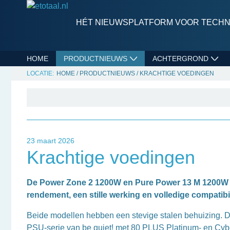
HÉT NIEUWSPLATFORM VOOR TECHNI
HOME
PRODUCTNIEUWS
ACHTERGROND
HOME
/
PRODUCTNIEUWS
/
KRACHTIGE VOEDINGEN
23 maart 2026
Krachtige voedingen
De Power Zone 2 1200W en Pure Power 13 M 1200W van
rendement, een stille werking en volledige compatib
Beide modellen hebben een stevige stalen behuizing. D
PSU-serie van be quiet! met 80 PLUS Platinum- en Cybe