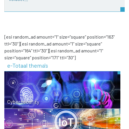
[esi random_ad amount="1" size="square" position="163"
ttl="30"][esi random_ad amount="1" size="square"
position="164" ttl="30"][esi random_ad amount="1"
size="square" position="171" ttl="30"]
e-Totaal thema's
Cybersecurity