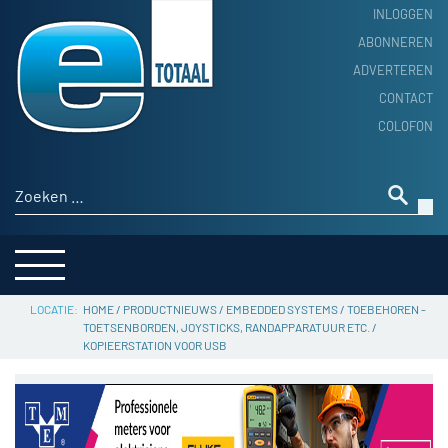
INLOGGEN
ABONNEREN
ADVERTEREN
HOME
CONTACT
PRODUCTNIEUWS
COLOFON
ACHTERGROND
ALGEMEEN NIEUWS
Zoeken naar:
THEMA’S
LEVERANCIERSGIDS
SERVICE
HOME
/
PRODUCTNIEUWS
/
EMBEDDED SYSTEMS
/
TOEBEHOREN -
TOETSENBORDEN, JOYSTICKS, RANDAPPARATUUR ETC.
/
KOPIEERSTATION VOOR USB