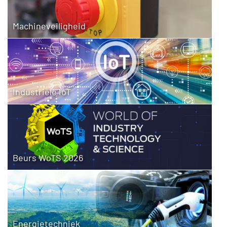
Machineveiligheid
Industriële IoT
Beurs WoTS 2026
Energietechniek