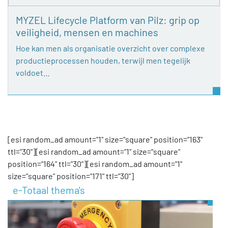
MYZEL Lifecycle Platform van Pilz: grip op
veiligheid, mensen en machines
Hoe kan men als organisatie overzicht over complexe
productieprocessen houden, terwijl men tegelijk
voldoet…
[esi random_ad amount="1" size="square" position="163"
ttl="30"][esi random_ad amount="1" size="square"
position="164" ttl="30"][esi random_ad amount="1"
size="square" position="171" ttl="30"]
e-Totaal thema's