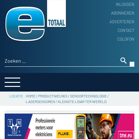
INLOGGEN
ABONNEREN
ADVERTEREN
HOME
CONTACT
PRODUCTNIEUWS
COLOFON
ACHTERGROND
ALGEMEEN NIEUWS
Zoeken naar:
THEMA’S
LEVERANCIERSGIDS
SERVICE
HOME
/
PRODUCTNIEUWS
/
SENSORTECHNOLOGIE
/
LASERSENSOREN
/
KLEINSTE LIDAR TER WERELD