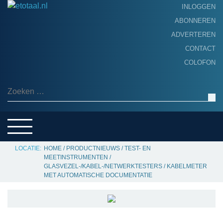
INLOGGEN
ABONNEREN
ADVERTEREN
HOME
CONTACT
PRODUCTNIEUWS
COLOFON
ACHTERGROND
ALGEMEEN NIEUWS
Zoeken naar:
THEMA’S
LEVERANCIERSGIDS
SERVICE
HOME
/
PRODUCTNIEUWS
/
TEST- EN
MEETINSTRUMENTEN
/
GLASVEZEL-/KABEL-/NETWERKTESTERS
/
KABELMETER
MET AUTOMATISCHE DOCUMENTATIE