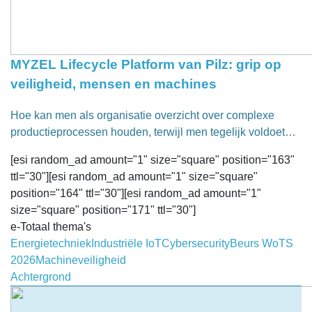
MYZEL Lifecycle Platform van Pilz: grip op
veiligheid, mensen en machines
Hoe kan men als organisatie overzicht over complexe
productieprocessen houden, terwijl men tegelijk voldoet…
[esi random_ad amount="1" size="square" position="163"
ttl="30"][esi random_ad amount="1" size="square"
position="164" ttl="30"][esi random_ad amount="1"
size="square" position="171" ttl="30"]
e-Totaal thema's
Energietechniek
Industriële IoT
Cybersecurity
Beurs WoTS
2026
Machineveiligheid
Achtergrond