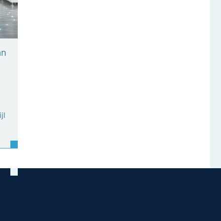
an
jl