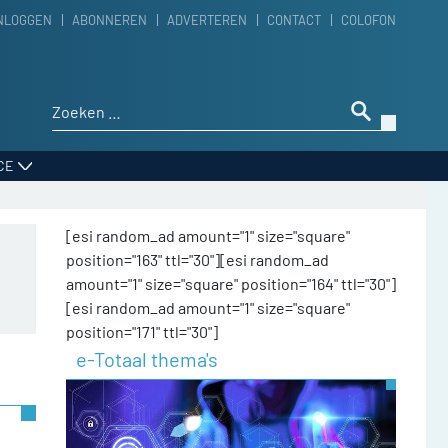
NLOGGEN
ABONNEREN
ADVERTEREN
CONTACT
COLOFON
Zoeken naar:
CE
[esi random_ad amount="1" size="square"
position="163" ttl="30"][esi random_ad
amount="1" size="square" position="164" ttl="30"]
[esi random_ad amount="1" size="square"
position="171" ttl="30"]
e-Totaal thema's