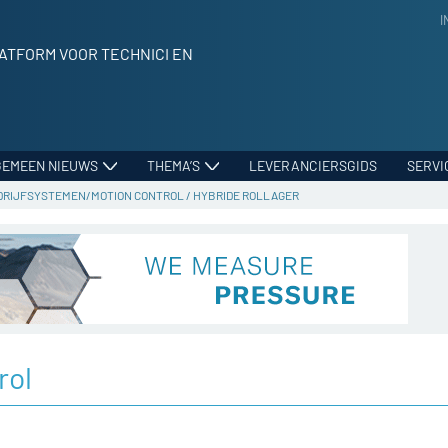
I
ATFORM VOOR TECHNICI EN
GEMEEN NIEUWS
THEMA’S
LEVERANCIERSGIDS
SERVI
DRIJFSYSTEMEN/MOTION CONTROL
/
HYBRIDE ROLLAGER
rol