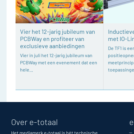
Vier het 12-jarig jubileum van
Inductiev
PCBWay en profiteer van
met IO-Li
exclusieve aanbiedingen
De TF1 is een
Vier in juli het 12-jarig jubileum van
positieopne
PCBWay met een evenement dat een
meetprincipe
hele…
toepassing
Over e-totaal
e
Het mediamerk e-totaal is hét technische