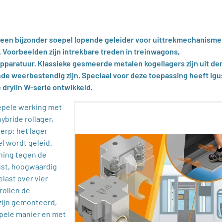
 een bijzonder soepel lopende geleider voor uittrekmechanisme
. Voorbeelden zijn intrekbare treden in treinwagons,
pparatuur. Klassieke gesmeerde metalen kogellagers zijn uit de
de weerbestendig zijn. Speciaal voor deze toepassing heeft igu
 drylin W-serie ontwikkeld.
epele werking met
ybride rollager,
erp: het lager
l wordt geleid.
ning tegen de
buust, hoogwaardig
last over vier
rollen de
zijn gemonteerd,
epele manier en met