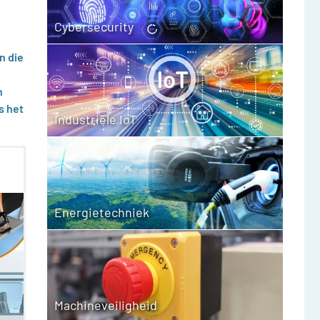
Cybersecurity
n die
n
s het
Industriële IoT
Energietechniek
Machineveiligheid