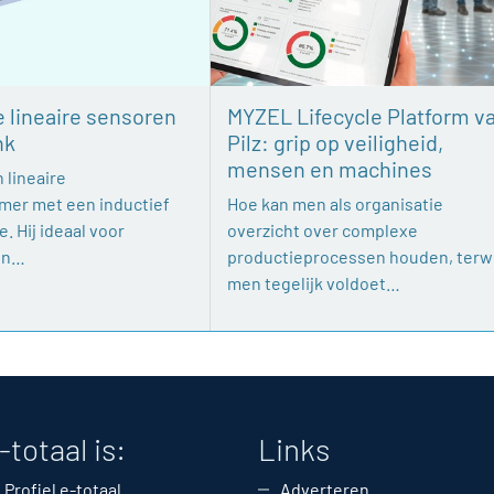
e lineaire sensoren
MYZEL Lifecycle Platform v
nk
Pilz: grip op veiligheid,
mensen en machines
 lineaire
mer met een inductief
Hoe kan men als organisatie
. Hij ideaal voor
overzicht over complexe
en…
productieprocessen houden, terwi
men tegelijk voldoet…
-totaal is:
Links
Profiel e-totaal
Adverteren