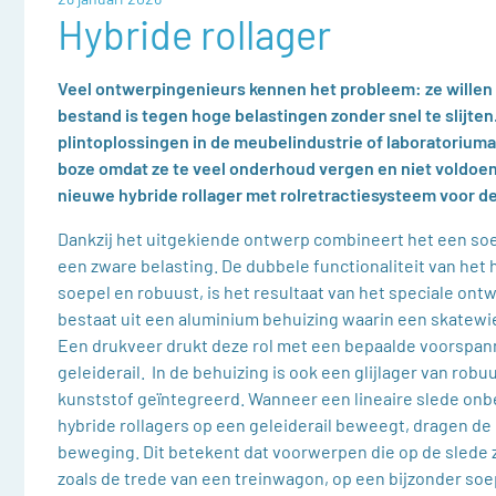
Hybride rollager
Veel ontwerpingenieurs kennen het probleem: ze willen
bestand is tegen hoge belastingen zonder snel te slijten
plintoplossingen in de meubelindustrie of laboratoriuma
boze omdat ze te veel onderhoud vergen en niet voldoen
nieuwe hybride rollager met rolretractiesysteem voor de
Dankzij het uitgekiende ontwerp combineert het een so
een zware belasting. De dubbele functionaliteit van het h
soepel en robuust, is het resultaat van het speciale ontw
bestaat uit een aluminium behuizing waarin een skatewie
Een drukveer drukt deze rol met een bepaalde voorspan
geleiderail. ​ In de behuizing is ook een glijlager van ro
kunststof geïntegreerd. Wanneer een lineaire slede onbe
hybride rollagers op een geleiderail beweegt, dragen de 
beweging. Dit betekent dat voorwerpen die op de slede 
zoals de trede van een treinwagon, op een bijzonder so