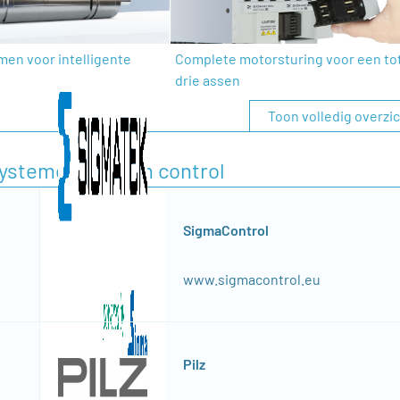
men voor intelligente
Complete motorsturing voor een to
drie assen
Toon volledig overzi
fsystemen/motion control
SigmaControl
www.sigmacontrol.eu
Pilz