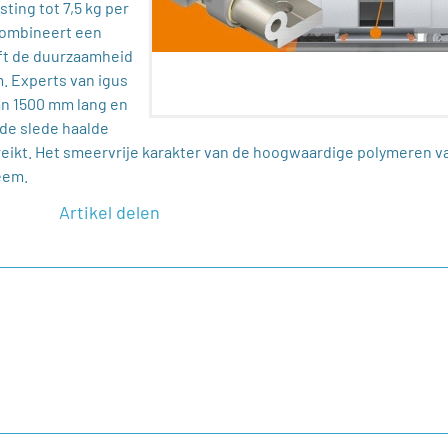
ting tot 7,5 kg per
 combineert een
ft de duurzaamheid
. Experts van igus
van 1500 mm lang en
 de slede haalde
reikt. Het smeervrije karakter van de hoogwaardige polymeren v
eem.
Artikel delen