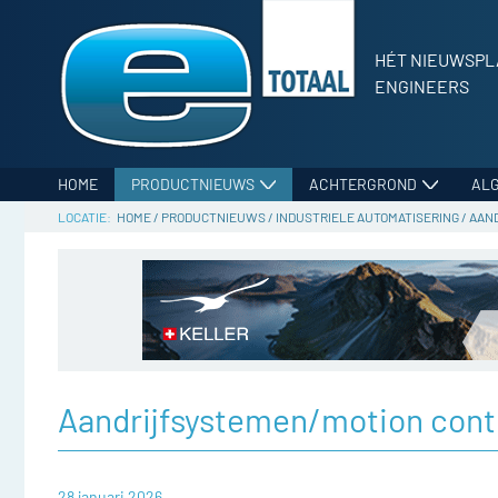
HÉT NIEUWSPL
ENGINEERS
HOME
PRODUCTNIEUWS
ACHTERGROND
AL
HOME
/
PRODUCTNIEUWS
/
INDUSTRIELE AUTOMATISERING
/
AAN
Aandrijfsystemen/motion cont
28 januari 2026