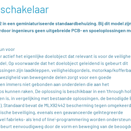
 schakelaar
 in een geminiaturiseerde standaardbehuizing. Bij dit model zij
aardoor ingenieurs geen uitgebreide PCB- en spoeloplossingen m
un voor
ctief het eigenlijke doelobject dat relevant is voor de veilighe
del. Op voorwaarde dat het doelobject geleidend is gebeurt dit
singen zijn laadkleppen, veiligheidsgordels, motorkap/kofferba
afwezigheid van bewegende delen zorgt voor een goede
 men immers niet gebonden aan onderdelen die aan het
os kunnen raken. De oplossing is beschikbaar in een ‘through hol
en is, in vergelijking met bestaande oplossingen, de benodigde
len). Standaard bevat de MLX92442 bescherming tegen omgekeer
ische beveiliging, evenals een geavanceerde geïntegreerde
wel fabrieks- als ‘end of line’-programmering worden ondersteu
 gebeurt eenvoudigweg door de vorm en beweging van de beoogd