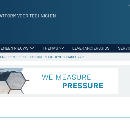
I
ATFORM VOOR TECHNICI EN
GEMEEN NIEUWS
THEMA’S
LEVERANCIERSGIDS
SERVI
SENSOREN
/
GEÏNTEGREERDE INDUCTIEVE SCHAKELAAR