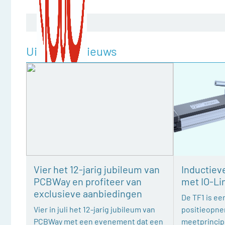
Uitgelicht nieuws
Vier het 12-jarig jubileum van
Inductiev
PCBWay en profiteer van
met IO-Li
exclusieve aanbiedingen
De TF1 is een
Vier in juli het 12-jarig jubileum van
positieopne
PCBWay met een evenement dat een
meetprincipe