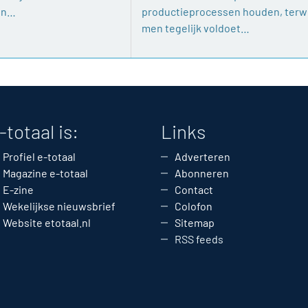
en…
productieprocessen houden, terwi
men tegelijk voldoet…
-totaal is:
Links
Profiel e-totaal
Adverteren
Magazine e-totaal
Abonneren
E-zine
Contact
Wekelijkse nieuwsbrief
Colofon
Website etotaal.nl
Sitemap
RSS feeds