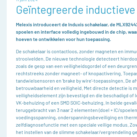
Geïntegreerde inductieve
Melexis introduceert de Induxis schakelaar, de MLX92442
spoelen en interface volledig ingebouwd in de chip, w
hoeven te ontwikkelen voor hun toepassing.
De schakelaar is contactloos, zonder magneten en immu
strooivelden. De nieuwe technologie detecteert hierdoor a
zoals de gesp van een veiligheidsgordel of een deurgren
rechtstreeks zonder magneet- of knopactivering. Toepas
tandwielsensoren en ‘brake by wire’-toepassingen. De 
betrouwbaarheid en veiligheid. Met directe detectie is
veiligheidselement zijn bevestigd en die beschadigd of l
VK-behuizing of een SMD SOIC-behuizing. In beide gevall
teruggebracht van 3 naar 2 elementen (doel + IC/spoe
voedingsspanning, onderspanningsbeveiliging en therm
zelfdiagnosefunctie met een speciale veilige modus. Zo
het instellen van de slimme schakelaar/vergrendeling