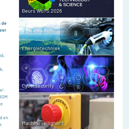
Beurs WoTS 2026
n de
eer
Energietechniek
id,
k,
Cybersecurity
e’-
 BOM
de
nd en
Machineveiligheid
e