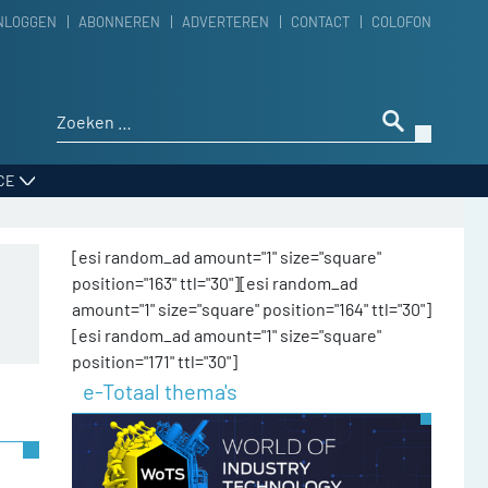
NLOGGEN
ABONNEREN
ADVERTEREN
CONTACT
COLOFON
Zoeken naar:
CE
[esi random_ad amount="1" size="square"
position="163" ttl="30"][esi random_ad
amount="1" size="square" position="164" ttl="30"]
[esi random_ad amount="1" size="square"
position="171" ttl="30"]
e-Totaal thema's