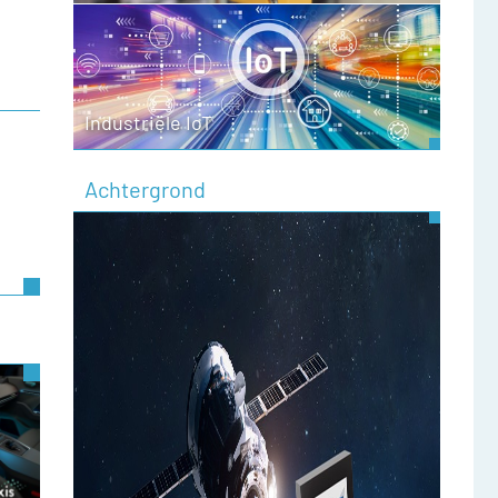
Industriële IoT
Achtergrond