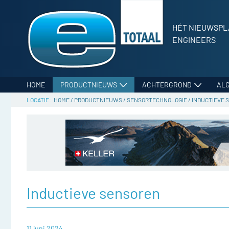
HÉT NIEUWSPL
ENGINEERS
HOME
PRODUCTNIEUWS
ACHTERGROND
AL
HOME
/
PRODUCTNIEUWS
/
SENSORTECHNOLOGIE
/
INDUCTIEVE 
Inductieve sensoren
11 juni 2024