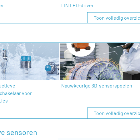
er
LIN LED-driver
Toon volledig overzi
n
uctieve
Nauwkeurige 3D-sensorspoelen
chakelaar voor
ties
Toon volledig overzi
eve sensoren