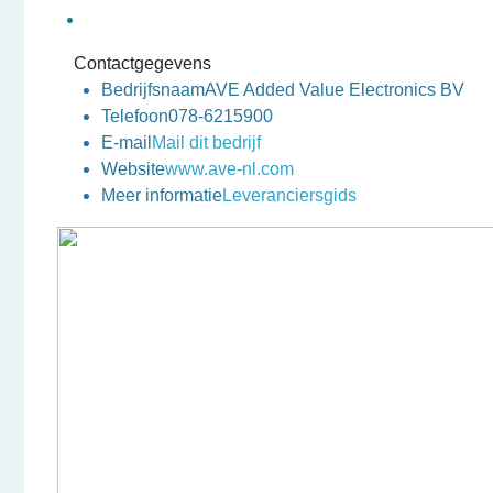
Contactgegevens
Bedrijfsnaam
AVE Added Value Electronics BV
Telefoon
078-6215900
E-mail
Mail dit bedrijf
Website
www.ave-nl.com
Meer informatie
Leveranciersgids