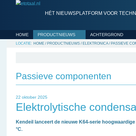
HÉT NIEUWSPLATFORM VOOR TECHNI
HOME
PRODUCTNIEUWS
ACHTERGROND
HOME
/
PRODUCTNIEUWS
/
ELEKTRONICA
/
PASSIEVE C
Passieve componenten
22 oktober 2025
Elektrolytische condens
Kendeil lanceert de nieuwe K64-serie hoogwaardige 
°C.