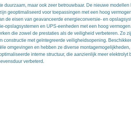
rmate duurzaam, maar ook zeer betrouwbaar. De nieuwe modelle
n zijn geoptimaliseerd voor toepassingen met een hoog vermoge
an de eisen van geavanceerde energieconversie- en opslagsys
ergie-opslagsystemen en UPS-eenheden met een hoog vermogen
n die zowel de prestaties als de veiligheid verbeteren. Zo zi
 constructie met geïntegreerde veiligheidsopening. Beschikke
triële omgevingen en hebben ze diverse montagemogelijkheden, 
ptimaliseerde interne structuur, die aanzienlijk meer elektrolyt 
levensduur verbeterd.