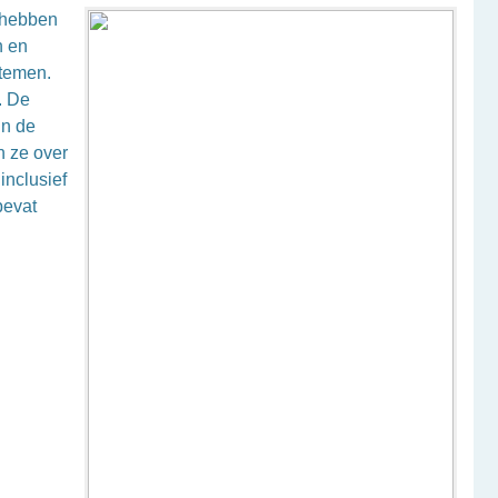
n hebben
n en
temen.
. De
jn de
n ze over
inclusief
bevat