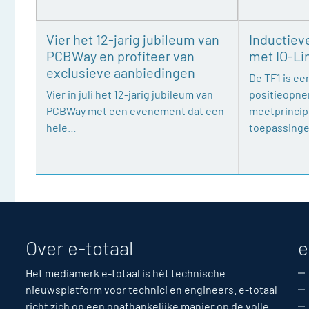
Vier het 12-jarig jubileum van
Inductiev
PCBWay en profiteer van
met IO-Li
exclusieve aanbiedingen
De TF1 is een
Vier in juli het 12-jarig jubileum van
positieopne
PCBWay met een evenement dat een
meetprincipe
hele…
toepassing
Over e-totaal
e
Het mediamerk e-totaal is hét technische
nieuwsplatform voor technici en engineers. e-totaal
richt zich op een onafhankelijke manier op de volle