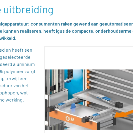
 uitbreiding
rtuigapparatuur: consumenten raken gewend aan geautomatisee
 te kunnen realiseren, heeft igus de compacte, onderhoudsarme
wikkeld.
ed en heeft een
t geselecteerde
iseerd aluminium
05 polymeer zorgt
g, terwijl een
nsduur van het
 ophopen, wat
che werking.