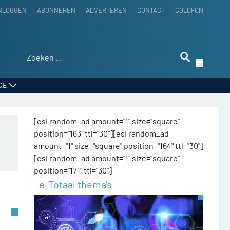
NLOGGEN
ABONNEREN
ADVERTEREN
CONTACT
COLOFON
Zoeken naar:
CE
[esi random_ad amount="1" size="square"
position="163" ttl="30"][esi random_ad
amount="1" size="square" position="164" ttl="30"]
[esi random_ad amount="1" size="square"
position="171" ttl="30"]
e-Totaal thema's