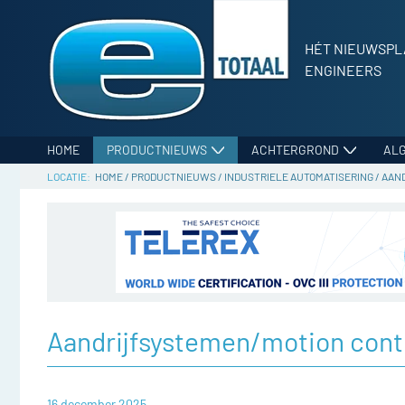
HÉT NIEUWSPL
ENGINEERS
HOME
PRODUCTNIEUWS
ACHTERGROND
AL
HOME
/
PRODUCTNIEUWS
/
INDUSTRIELE AUTOMATISERING
/
AAN
Aandrijfsystemen/motion cont
16 december 2025