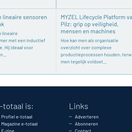
e lineaire sensoren
MYZEL Lifecycle Platform v
nk
Pilz: grip op veiligheid,
mensen en machines
 lineaire
mer met een inductief
Hoe kan men als organisatie
. Hij ideaal voor
overzicht over complexe
en…
productieprocessen houden, terwi
men tegelijk voldoet…
-totaal is:
Links
Profiel e-totaal
Adverteren
Magazine e-totaal
Abonneren
E-zine
Contact