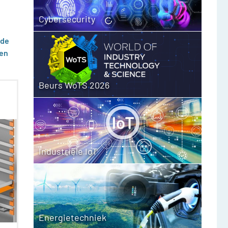
Cybersecurity
rde
 en
Beurs WoTS 2026
Industriële IoT
Energietechniek