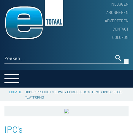
INLOGGEN
ABONNEREN
ADVERTEREN
HOME
CONTACT
PRODUCTNIEUWS
COLOFON
ACHTERGROND
ALGEMEEN NIEUWS
Zoeken naar:
THEMA’S
LEVERANCIERSGIDS
SERVICE
HOME
/
PRODUCTNIEUWS
/
EMBEDDED SYSTEMS
/
IPC'S
/
EDGE-
PLATFORMS
IPC's