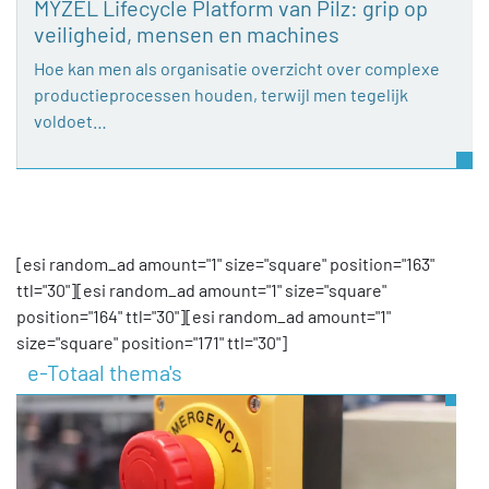
MYZEL Lifecycle Platform van Pilz: grip op
veiligheid, mensen en machines
Hoe kan men als organisatie overzicht over complexe
productieprocessen houden, terwijl men tegelijk
voldoet…
[esi random_ad amount="1" size="square" position="163"
ttl="30"][esi random_ad amount="1" size="square"
position="164" ttl="30"][esi random_ad amount="1"
size="square" position="171" ttl="30"]
e-Totaal thema's