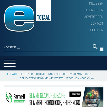
INLOGGEN
ABONNEREN
ADVERTEREN
HOME
CONTACT
PRODUCTNIEUWS
COLOFON
ACHTERGROND
ALGEMEEN NIEUWS
Zoeken naar:
THEMA’S
LEVERANCIERSGIDS
SERVICE
HOME
/
PRODUCTNIEUWS
/
EMBEDDED SYSTEMS
/
IPC'S
/
COMPACTE ONTWIKKEL- EN TESTPLATFORMEN VOOR VNX+