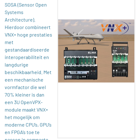
SOSA (Sensor Open
Systems
Architecture).
Hierdoor combineert
VNX+ hoge prestaties
met
gestandaardiseerde
interoperabiliteit en
langdurige
beschikbaarheid. Met
een mechanische
vormfactor die wel
70% kleiner is dan
een 3U OpenVPX-
module maakt VNX+
het mogelijk om
moderne CPU’s, GPU’s
en FPGA’s toe te
passen in compacte,