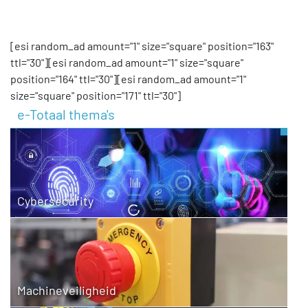
[esi random_ad amount="1" size="square" position="163"
ttl="30"][esi random_ad amount="1" size="square"
position="164" ttl="30"][esi random_ad amount="1"
size="square" position="171" ttl="30"]
e-Totaal thema's
Cybersecurity
Machineveiligheid