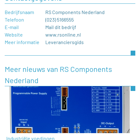
Bedrijfsnaam
RS Components Nederland
Telefoon
(023) 5166555
E-mail
Mail dit bedrijf
Website
www.rsonline.nl
Meer informatie
Leveranciersgids
Meer nieuws van RS Components
Nederland
Industriële voedingen