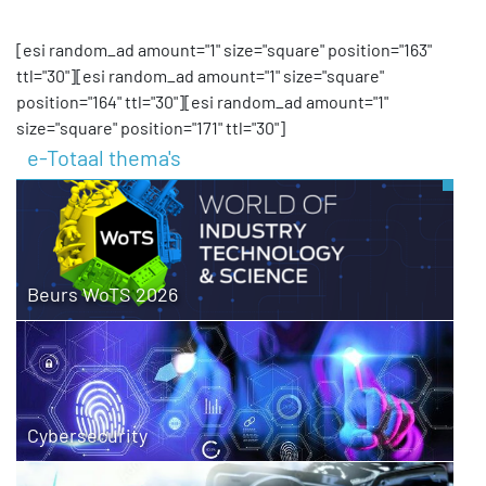
[esi random_ad amount="1" size="square" position="163"
ttl="30"][esi random_ad amount="1" size="square"
position="164" ttl="30"][esi random_ad amount="1"
size="square" position="171" ttl="30"]
e-Totaal thema's
Beurs WoTS 2026
Cybersecurity