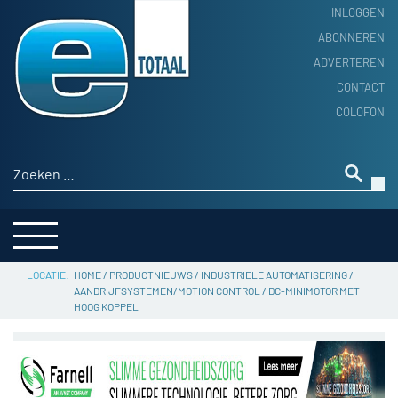
INLOGGEN
ABONNEREN
ADVERTEREN
HOME
CONTACT
PRODUCTNIEUWS
COLOFON
ACHTERGROND
ALGEMEEN NIEUWS
Zoeken naar:
THEMA’S
LEVERANCIERSGIDS
SERVICE
HOME
/
PRODUCTNIEUWS
/
INDUSTRIELE AUTOMATISERING
/
AANDRIJFSYSTEMEN/MOTION CONTROL
/
DC-MINIMOTOR MET
HOOG KOPPEL