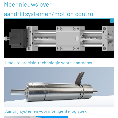
Meer nieuws over
aandrijfsystemen/motion control
Lineaire precisie-technologie voor cleanrooms
Aandrijfsystemen voor intelligente logistiek