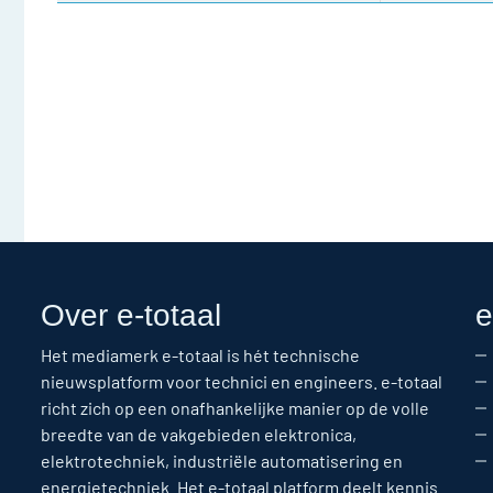
Over e-totaal
e
Het mediamerk e-totaal is hét technische
nieuwsplatform voor technici en engineers. e-totaal
richt zich op een onafhankelijke manier op de volle
breedte van de vakgebieden elektronica,
elektrotechniek, industriële automatisering en
energietechniek. Het e-totaal platform deelt kennis