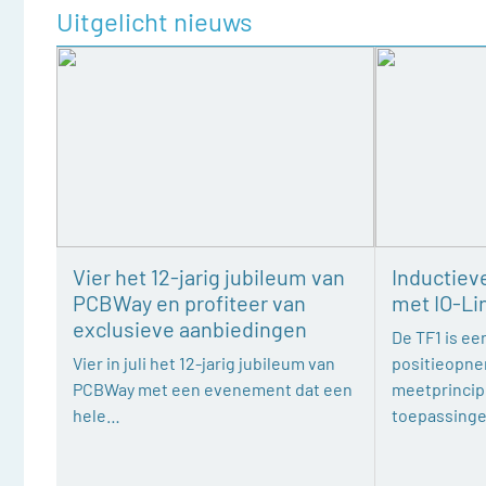
Uitgelicht nieuws
Vier het 12-jarig jubileum van
Inductiev
PCBWay en profiteer van
met IO-Li
exclusieve aanbiedingen
De TF1 is een
Vier in juli het 12-jarig jubileum van
positieopne
PCBWay met een evenement dat een
meetprincipe
hele…
toepassing