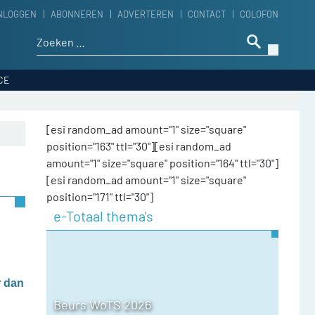
NLOGGEN
ABONNEREN
ADVERTEREN
CONTACT
COLOFON
Zoeken naar:
CE
[esi random_ad amount="1" size="square"
position="163" ttl="30"][esi random_ad
amount="1" size="square" position="164" ttl="30"]
[esi random_ad amount="1" size="square"
position="171" ttl="30"]
e-Totaal thema's
r dan
Beurs WoTS 2026