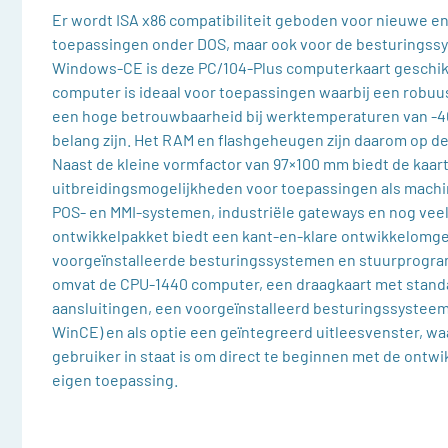
Er wordt ISA x86 compatibiliteit geboden voor nieuwe e
toepassingen onder DOS, maar ook voor de besturingss
Windows-CE is deze PC/104-Plus computerkaart geschi
computer is ideaal voor toepassingen waarbij een robuu
een hoge betrouwbaarheid bij werktemperaturen van -
belang zijn. Het RAM en flashgeheugen zijn daarom op de
Naast de kleine vormfactor van 97×100 mm biedt de kaart
uitbreidingsmogelijkheden voor toepassingen als mach
POS- en MMI-systemen, industriële gateways en nog veel
ontwikkelpakket biedt een kant-en-klare ontwikkelomg
voorgeïnstalleerde besturingssystemen en stuurprogra
omvat de CPU-1440 computer, een draagkaart met standa
aansluitingen, een voorgeïnstalleerd besturingssysteem
WinCE) en als optie een geïntegreerd uitleesvenster, w
gebruiker in staat is om direct te beginnen met de ontwi
eigen toepassing.