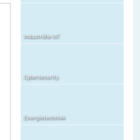
Industriële IoT
Cybersecurity
Energietechniek