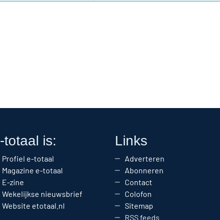
-totaal is:
Links
Profiel e-totaal
Adverteren
Magazine e-totaal
Abonneren
E-zine
Contact
Wekelijkse nieuwsbrief
Colofon
Website etotaal.nl
Sitemap
RSS feeds