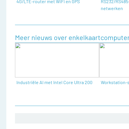
4G/LTE-router met WiFi en GPS
RS232/RS485
netwerken
Meer nieuws over enkelkaartcompute
Industriële AI met Intel Core Ultra 200
Workstation-