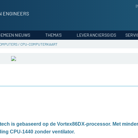
I
N ENGINEERS
GEMEEN NIEUWS
THEMA’S
LEVERANCIERSGIDS
SERVI
OMPUTERS
/
CPU-COMPUTERKAART
ech is gebaseerd op de Vortex86DX-processor. Met minde
ding CPU-1440 zonder ventilator.