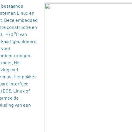
n bestaande
ystemen Linux en
kt. Deze embedded
ste constructie en
40…+70 °C van
 kaart gesoldeerd.
 veel
inebesturingen,
 meer. Het
eving met
mma’s. Het pakket
ard interface-
 (DOS, Linux of
aarmee de
kkeling van een