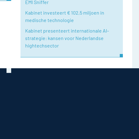
EMI Sniffer
Kabinet investeert € 102,5 miljoen in
medische technologie
Kabinet presenteert internationale AI-
strategie: kansen voor Nederlandse
hightechsector