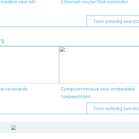
-modem voor 4G-
Ethernet-router/link-extender
Toon volledig overzi
rs
serverboards
Computermodule voor embedded
toepassingen
Toon volledig overzi