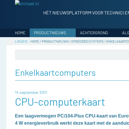
HÉT NIEUWSPLATFORM VOOR TECHNICI E
HOME
PRODUCTNIEUWS
ACHTERGROND
AL
HOME
/
PRODUCTNIEUWS
/
EMBEDDED SYSTEMS
/
ENKELKAARTC
Enkelkaartcomputers
14 september 2011
CPU-computerkaart
Een laagvermogen PC/104-Plus CPU-kaart van Eurot
4 W energieverbruik werkt deze kaart met de aandui