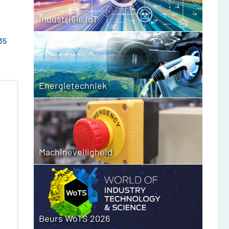
Industriële IoT
35
Energietechniek
Machineveiligheid
Beurs WoTS 2026