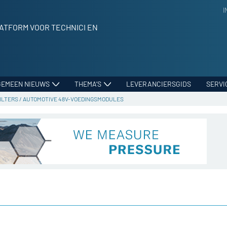
I
ATFORM VOOR TECHNICI EN
GEMEEN NIEUWS
THEMA’S
LEVERANCIERSGIDS
SERVI
ILTERS
/
AUTOMOTIVE 48V-VOEDINGSMODULES