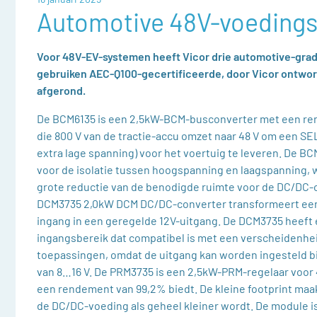
Automotive 48V-voeding
Voor 48V-EV-systemen heeft Vicor drie automotive-gr
gebruiken AEC-Q100-gecertificeerde, door Vicor ontwo
afgerond.
De BCM6135 is een 2,5kW-BCM-busconverter met een re
die 800 V van de tractie-accu omzet naar 48 V om een SE
extra lage spanning) voor het voertuig te leveren. De BC
voor de isolatie tussen hoogspanning en laagspanning, 
grote reductie van de benodigde ruimte voor de DC/DC-
DCM3735 2,0kW DCM DC/DC-converter transformeert ee
ingang in een geregelde 12V-uitgang. De DCM3735 heeft
ingangsbereik dat compatibel is met een verscheidenhe
toepassingen, omdat de uitgang kan worden ingesteld b
van 8…16 V. De PRM3735 is een 2,5kW-PRM-regelaar voor
een rendement van 99,2% biedt. De kleine footprint maak
de DC/DC-voeding als geheel kleiner wordt. De module is