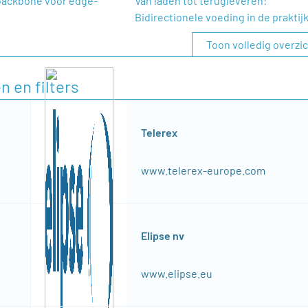
ackbone voor edge-
Van laden tot terugleveren:
Bidirectionele voeding in de praktij
Toon volledig overzi
n en filters
Telerex
www.telerex-europe.com
Elipse nv
www.elipse.eu