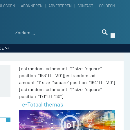
NLOGGEN
ABONNEREN
ADVERTEREN
CONTACT
COLOFON
Zoeken naar:
CE
[esi random_ad amount="1" size="square"
position="163" ttl="30"][esi random_ad
amount="1" size="square" position="164" ttl="30"]
[esi random_ad amount="1" size="square"
position="171" ttl="30"]
e-Totaal thema's