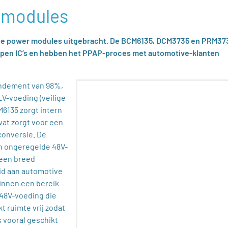
smodules
ade power modules uitgebracht. De BCM6135, DCM3735 en PRM37
rpen IC’s en hebben het PPAP-proces met automotive-klanten
ndement van 98%,
LV-voeding (veilige
M6135 zorgt intern
wat zorgt voor een
conversie. De
n ongeregelde 48V-
 een breed
id aan automotive
innen een bereik
 48V-voeding die
t ruimte vrij zodat
 vooral geschikt