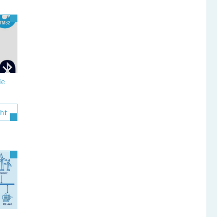
ie
cht