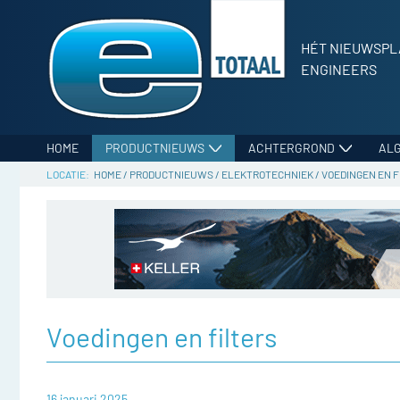
HÉT NIEUWSPL
ENGINEERS
HOME
PRODUCTNIEUWS
ACHTERGROND
AL
HOME
/
PRODUCTNIEUWS
/
ELEKTROTECHNIEK
/
VOEDINGEN EN F
Voedingen en filters
16 januari 2025