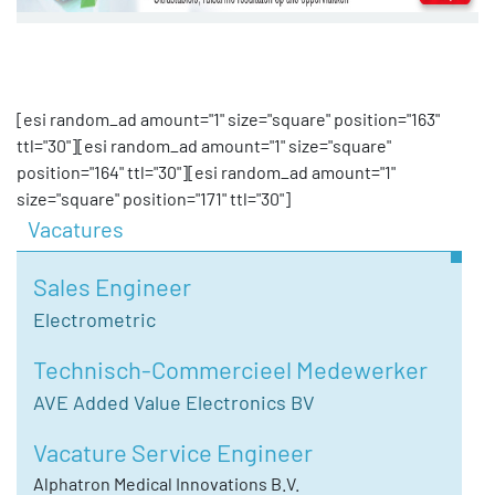
[esi random_ad amount="1" size="square" position="163"
ttl="30"][esi random_ad amount="1" size="square"
position="164" ttl="30"][esi random_ad amount="1"
size="square" position="171" ttl="30"]
Vacatures
Sales Engineer
Electrometric
Technisch-Commercieel Medewerker
AVE Added Value Electronics BV
Vacature Service Engineer
Alphatron Medical Innovations B.V.