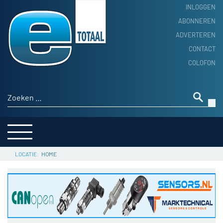
INLOGGEN
ABONNEREN
ADVERTEREN
HOME
CONTACT
PRODUCTNIEUWS
COLOFON
ACHTERGROND
ALGEMEEN NIEUWS
Zoeken naar:
THEMA’S
LEVERANCIERSGIDS
SERVICE
HOME