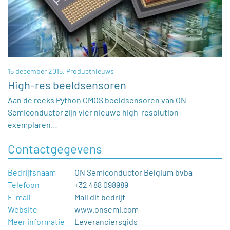
15 december 2015,
Productnieuws
High-res beeldsensoren
Aan de reeks Python CMOS beeldsensoren van ON
Semiconductor zijn vier nieuwe high-resolution
exemplaren…
Contactgegevens
Bedrijfsnaam
ON Semiconductor Belgium bvba
Telefoon
+32 488 098989
E-mail
Mail dit bedrijf
Website
www.onsemi.com
Meer informatie
Leveranciersgids