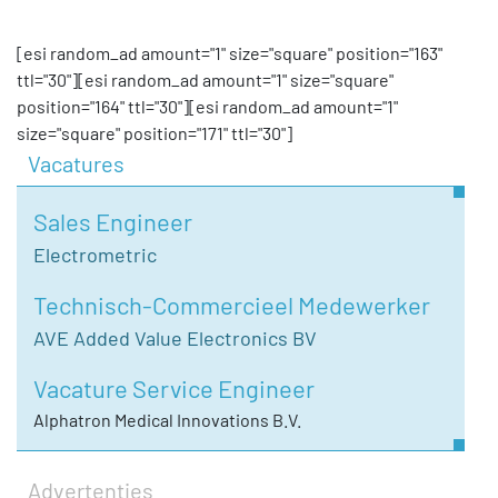
[esi random_ad amount="1" size="square" position="163"
ttl="30"][esi random_ad amount="1" size="square"
position="164" ttl="30"][esi random_ad amount="1"
size="square" position="171" ttl="30"]
Vacatures
Sales Engineer
Electrometric
Technisch-Commercieel Medewerker
AVE Added Value Electronics BV
Vacature Service Engineer
Alphatron Medical Innovations B.V.
Advertenties