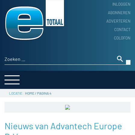
INLOGGEN
ABONNEREN
ADVERTEREN
HOME
CONTACT
PRODUCTNIEUWS
COLOFON
ACHTERGROND
ALGEMEEN NIEUWS
Zoeken naar:
THEMA’S
LEVERANCIERSGIDS
SERVICE
HOME
/
PAGINA 4
Nieuws van Advantech Europe