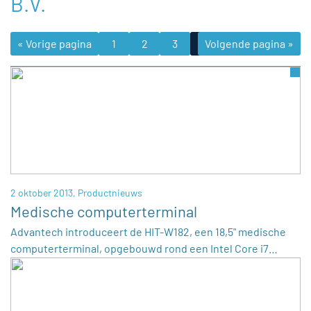
B.V.
« Vorige pagina
1
2
3
4
Volgende pagina »
5
6
2 oktober 2013,
Productnieuws
Medische computerterminal
Advantech introduceert de HIT-W182, een 18,5" medische
computerterminal, opgebouwd rond een Intel Core i7…