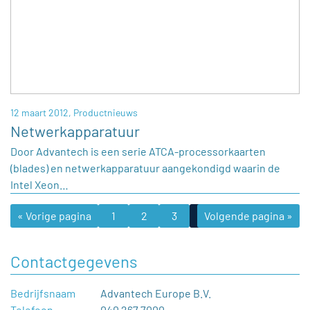
12 maart 2012,
Productnieuws
Netwerkapparatuur
Door Advantech is een serie ATCA-processorkaarten
(blades) en netwerkapparatuur aangekondigd waarin de
Intel Xeon…
« Vorige pagina
1
2
3
4
Volgende pagina »
5
6
Contactgegevens
Bedrijfsnaam
Advantech Europe B.V.
Telefoon
040 267 7000