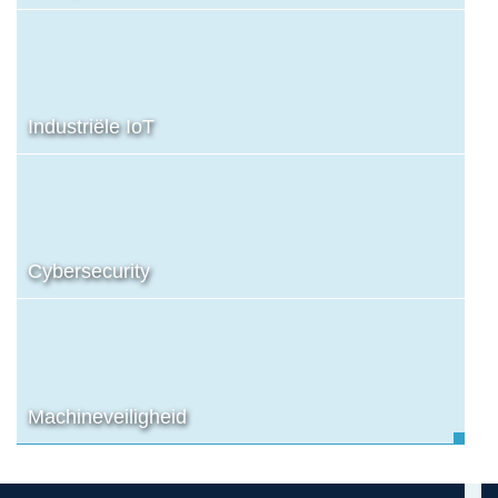
Industriële IoT
Cybersecurity
Machineveiligheid