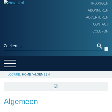
INLOGGEN
ABONNEREN
ADVERTEREN
HOME
CONTACT
PRODUCTNIEUWS
COLOFON
ACHTERGROND
ALGEMEEN NIEUWS
Zoeken naar:
THEMA’S
LEVERANCIERSGIDS
SERVICE
HOME
/
ALGEMEEN
Algemeen