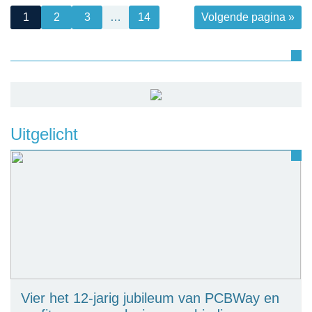
1
2
3
…
14
Volgende pagina »
Uitgelicht
Vier het 12-jarig jubileum van PCBWay en