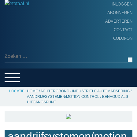
INLOGGEN
ABONNEREN
ADVERTEREN
HOME
CONTACT
PRODUCTNIEUWS
COLOFON
ACHTERGROND
ALGEMEEN NIEUWS
Zoeken naar:
THEMA’S
LEVERANCIERSGIDS
SERVICE
HOME
/
ACHTERGROND
/
INDUSTRIELE AUTOMATISERING
/
AANDRIJFSYSTEMEN/MOTION CONTROL
/
EENVOUD ALS
UITGANGSPUNT
aandrijfsystemen/motion