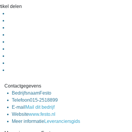
tikel delen
Contactgegevens
Bedrijfsnaam
Festo
Telefoon
015-2518899
E-mail
Mail dit bedrijf
Website
www.festo.nl
Meer informatie
Leveranciersgids