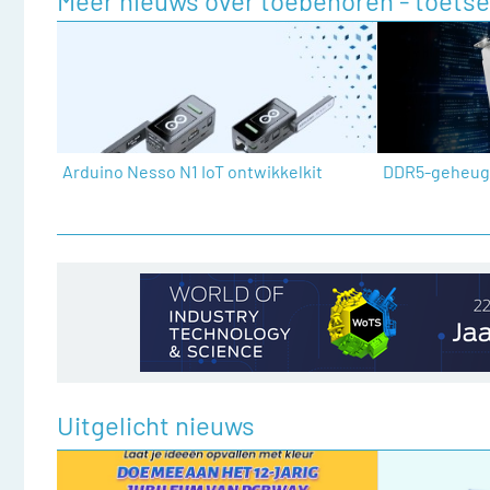
Meer nieuws over toebehoren - toetse
Arduino Nesso N1 IoT ontwikkelkit
DDR5-geheug
Uitgelicht nieuws