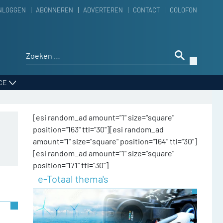
NLOGGEN
ABONNEREN
ADVERTEREN
CONTACT
COLOFON
Zoeken naar:
CE
[esi random_ad amount="1" size="square"
position="163" ttl="30"][esi random_ad
amount="1" size="square" position="164" ttl="30"]
[esi random_ad amount="1" size="square"
position="171" ttl="30"]
e-Totaal thema's