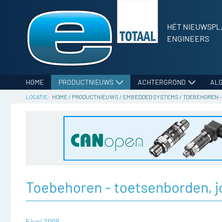
HÉT NIEUWSPL
ENGINEERS
HOME
PRODUCTNIEUWS
ACHTERGROND
AL
HOME
/
PRODUCTNIEUWS
/
EMBEDDED SYSTEMS
/
TOEBEHOREN -
Toebehoren - toetsenborden, j
5 juni 2009