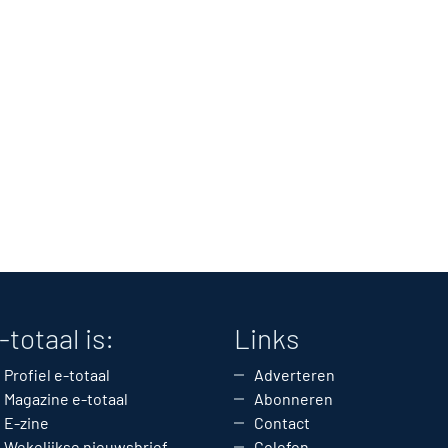
-totaal is:
Links
Profiel e-totaal
Adverteren
Magazine e-totaal
Abonneren
E-zine
Contact
Wekelijkse nieuwsbrief
Colofon