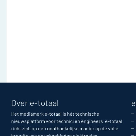
Over e-totaal
e
Het mediamerk e-totaal is hét technische
nieuwsplatform voor technici en engineers. e-totaal
richt zich op een onafhankelijke manier op de volle
breedte van de vakgebieden elektronica,