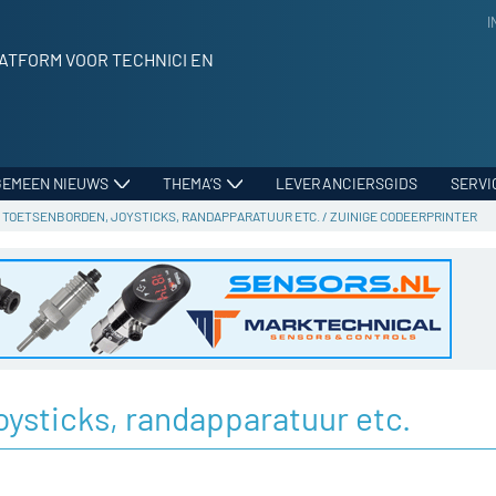
I
ATFORM VOOR TECHNICI EN
GEMEEN NIEUWS
THEMA’S
LEVERANCIERSGIDS
SERVI
 TOETSENBORDEN, JOYSTICKS, RANDAPPARATUUR ETC.
/
ZUINIGE CODEERPRINTER
oysticks, randapparatuur etc.