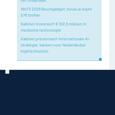
het onderdeel
WoTS 2026 Beursgadget: bouw je eigen
EMI Sniffer
Kabinet investeert € 102,5 miljoen in
medische technologie
Kabinet presenteert internationale AI-
strategie: kansen voor Nederlandse
hightechsector