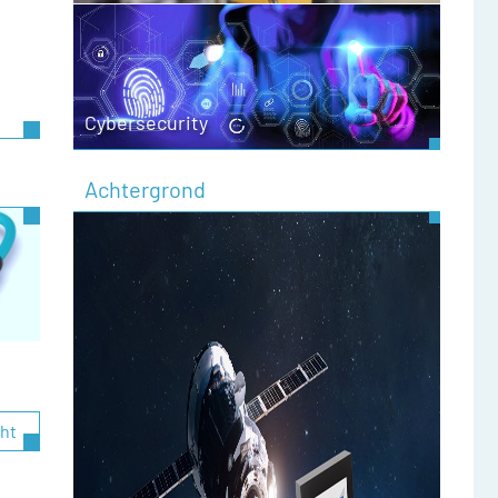
Cybersecurity
Achtergrond
cht