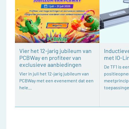
Vier het 12-jarig jubileum van
Inductiev
PCBWay en profiteer van
met IO-Li
exclusieve aanbiedingen
De TF1 is een
Vier in juli het 12-jarig jubileum van
positieopne
PCBWay met een evenement dat een
meetprincipe
hele…
toepassing