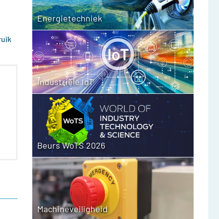
Energietechniek
ruik
Industriële IoT
Beurs WoTS 2026
Machineveiligheid