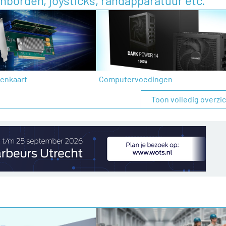
nborden, joysticks, randapparatuur etc.
enkaart
Computervoedingen
Toon volledig overzi