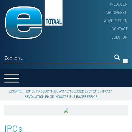
INLOGGEN
ABONNEREN
ADVERTEREN
HOME
CONTACT
PRODUCTNIEUWS
COLOFON
ACHTERGROND
ALGEMEEN NIEUWS
Zoeken naar:
THEMA’S
LEVERANCIERSGIDS
SERVICE
HOME
/
PRODUCTNIEUWS
/
EMBEDDED SYSTEMS
/
IPC'S
/
REVOLUTION PI: DE INDUSTRIËLE RASPBERRY PI
IPC's