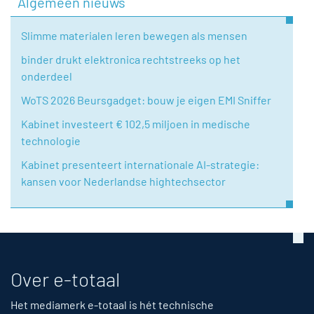
Algemeen nieuws
Slimme materialen leren bewegen als mensen
binder drukt elektronica rechtstreeks op het
onderdeel
WoTS 2026 Beursgadget: bouw je eigen EMI Sniffer
Kabinet investeert € 102,5 miljoen in medische
technologie
Kabinet presenteert internationale AI-strategie:
kansen voor Nederlandse hightechsector
Over e-totaal
Het mediamerk e-totaal is hét technische