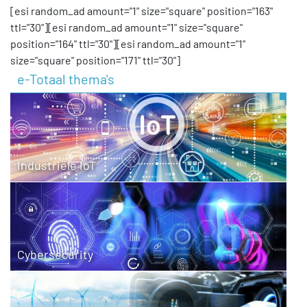
[esi random_ad amount="1" size="square" position="163"
ttl="30"][esi random_ad amount="1" size="square"
position="164" ttl="30"][esi random_ad amount="1"
size="square" position="171" ttl="30"]
e-Totaal thema's
Industriële IoT
Cybersecurity