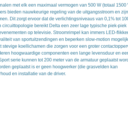
kanalen met elk een maximaal vermogen van 500 W (totaal 1500
vers bieden nauwkeurige regeling van de uitgangsstroom en zij
en. Dit zorgt ervoor dat de verlichtingsniveaus van 0,1% tot 1
circuittopologie bereikt Delta een zeer lage typische piek-piek
m evenementen op televisie. Stroomrimpel kan immers LED-flikke
kwaliteit van sportuitzendingen en beperken slow-motion mogelij
stevige koellichamen die zorgen voor een groter contactopper
nderen hoogwaardige componenten een lange levensduur en ee
ort serie kunnen tot 200 meter van de armatuur geplaatst wor
orden geplaatst is er geen hoogwerker (die grasvelden kan
oud en installatie van de driver.