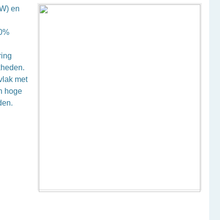
 W) en
n
00%
ring
kheden.
vlak met
n hoge
den.