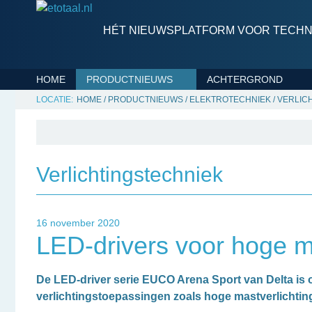
HÉT NIEUWSPLATFORM VOOR TECHNI
HOME
PRODUCTNIEUWS
ACHTERGROND
HOME
/
PRODUCTNIEUWS
/
ELEKTROTECHNIEK
/
VERLIC
Verlichtingstechniek
16 november 2020
LED-drivers voor hoge ma
De LED-driver serie EUCO Arena Sport van Delta is o
verlichtingstoepassingen zoals hoge mastverlichting,