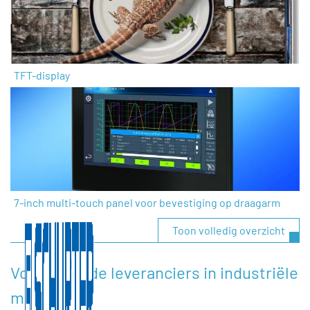
TFT-display
7-inch multi-touch panel voor bevestiging op draagarm
Toon volledig overzicht
Voorgestelde leveranciers in industriële
monitoren