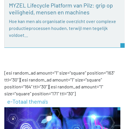
MYZEL Lifecycle Platform van Pilz: grip op
veiligheid, mensen en machines
Hoe kan men als organisatie overzicht over complexe
productieprocessen houden, terwijl men tegelijk
voldoet…
[esi random_ad amount="1" size="square" position="163"
ttl="30"][esi random_ad amount="1" size="square"
position="164" ttl="30"][esi random_ad amount="1"
size="square" position="171" ttl="30"]
e-Totaal thema's