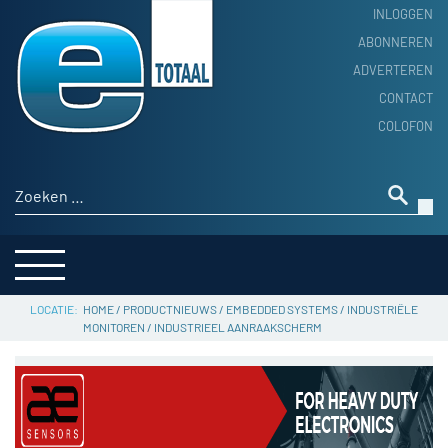
INLOGGEN
ABONNEREN
ADVERTEREN
HOME
CONTACT
PRODUCTNIEUWS
COLOFON
ACHTERGROND
ALGEMEEN NIEUWS
Zoeken naar:
THEMA’S
LEVERANCIERSGIDS
SERVICE
HOME
/
PRODUCTNIEUWS
/
EMBEDDED SYSTEMS
/
INDUSTRIËLE
MONITOREN
/
INDUSTRIEEL AANRAAKSCHERM