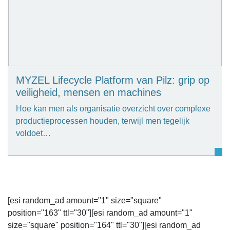
MYZEL Lifecycle Platform van Pilz: grip op
veiligheid, mensen en machines
Hoe kan men als organisatie overzicht over complexe
productieprocessen houden, terwijl men tegelijk
voldoet…
[esi random_ad amount="1" size="square"
position="163" ttl="30"][esi random_ad amount="1"
size="square" position="164" ttl="30"][esi random_ad