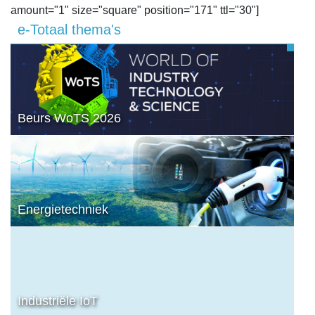
amount="1" size="square" position="171" ttl="30"]
e-Totaal thema's
Beurs WoTS 2026
Energietechniek
Industriële IoT