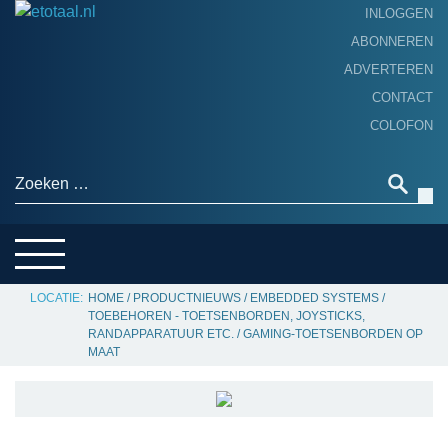
INLOGGEN
ABONNEREN
ADVERTEREN
HOME
CONTACT
PRODUCTNIEUWS
COLOFON
ACHTERGROND
ALGEMEEN NIEUWS
Zoeken naar:
THEMA’S
LEVERANCIERSGIDS
SERVICE
HOME
/
PRODUCTNIEUWS
/
EMBEDDED SYSTEMS
/
TOEBEHOREN - TOETSENBORDEN, JOYSTICKS,
RANDAPPARATUUR ETC.
/
GAMING-TOETSENBORDEN OP
MAAT