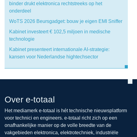
binder drukt elektronica rechtstreeks op het
onderdeel
WoTS 2026 Beursgadget: bouw je eigen EMI Sniffer
Kabinet investeert € 102,5 miljoen in medische
technologie
Kabinet presenteert internationale AI-strategie:
kansen voor Nederlandse hightechsector
Over e-totaal
Het mediamerk e-totaal is hét technische nieuwsplatform
voor technici en engineers. e-totaal richt zich op een
onafhankelijke manier op de volle breedte van de
vakgebieden elektronica, elektrotechniek, industriële