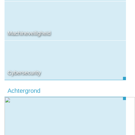
Machineveiligheid
Cybersecurity
Achtergrond