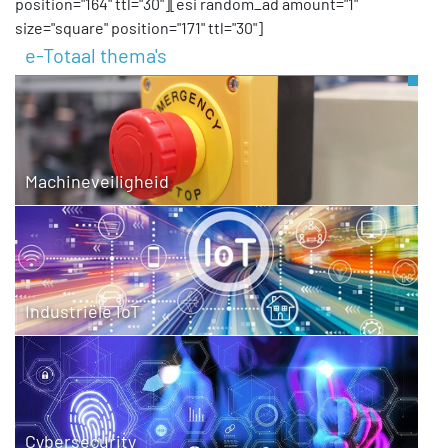
position="164" ttl="30"][esi random_ad amount="1"
size="square" position="171" ttl="30"]
e-Totaal thema's
Machineveiligheid
Industriële IoT
Cybersecurity