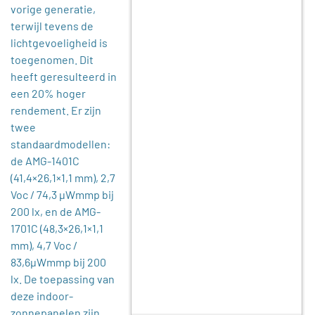
vorige generatie,
terwijl tevens de
lichtgevoeligheid is
toegenomen. Dit
heeft geresulteerd in
een 20% hoger
rendement. Er zijn
twee
standaardmodellen:
de AMG-1401C
(41,4×26,1×1,1 mm), 2,7
Voc / 74,3 μWmmp bij
200 lx, en de AMG-
1701C (48,3×26,1×1,1
mm), 4,7 Voc /
83,6μWmmp bij 200
lx. De toepassing van
deze indoor-
zonnepanelen zijn