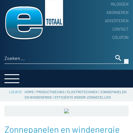
INLOGGEN
ABONNEREN
ADVERTEREN
HOME
CONTACT
PRODUCTNIEUWS
COLOFON
ACHTERGROND
ALGEMEEN NIEUWS
Zoeken naar:
THEMA’S
LEVERANCIERSGIDS
SERVICE
HOME
/
PRODUCTNIEUWS
/
ELEKTROTECHNIEK
/
ZONNEPANELEN
EN WINDENERGIE
/
EFFICIËNTE INDOOR-ZONNECELLEN
Zonnepanelen en windenergie