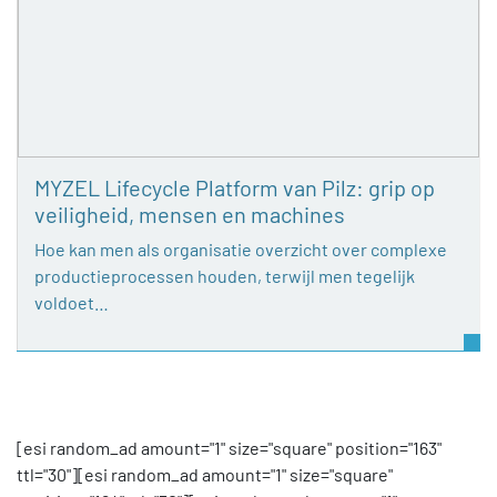
MYZEL Lifecycle Platform van Pilz: grip op
veiligheid, mensen en machines
Hoe kan men als organisatie overzicht over complexe
productieprocessen houden, terwijl men tegelijk
voldoet…
[esi random_ad amount="1" size="square" position="163"
ttl="30"][esi random_ad amount="1" size="square"