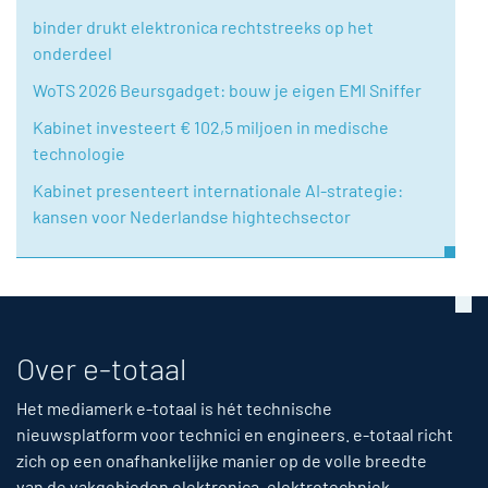
binder drukt elektronica rechtstreeks op het
onderdeel
WoTS 2026 Beursgadget: bouw je eigen EMI Sniffer
Kabinet investeert € 102,5 miljoen in medische
technologie
Kabinet presenteert internationale AI-strategie:
kansen voor Nederlandse hightechsector
Over e-totaal
Het mediamerk e-totaal is hét technische
nieuwsplatform voor technici en engineers. e-totaal richt
zich op een onafhankelijke manier op de volle breedte
van de vakgebieden elektronica, elektrotechniek,