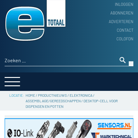
INLOGGEN
ABONNEREN
ADVERTEREN
HOME
CONTACT
PRODUCTNIEUWS
COLOFON
ACHTERGROND
ALGEMEEN NIEUWS
Zoeken naar:
THEMA’S
LEVERANCIERSGIDS
SERVICE
HOME
/
PRODUCTNIEUWS
/
ELEKTRONICA
/
ASSEMBLAGE/GEREEDSCHAPPEN
/
DESKTOP-CELL VOOR
DISPENSEN EN POTTEN