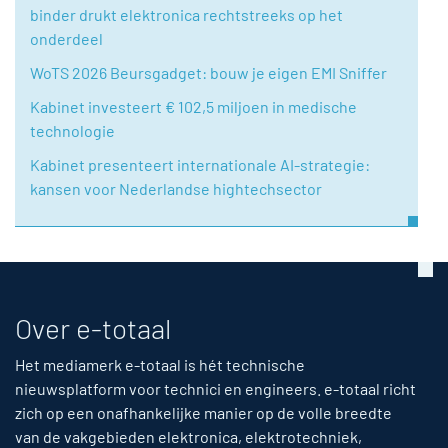
binder drukt elektronica rechtstreeks op het
onderdeel
WoTS 2026 Beursgadget: bouw je eigen EMI Sniffer
Kabinet investeert € 102,5 miljoen in medische
technologie
Kabinet presenteert internationale AI-strategie:
kansen voor Nederlandse hightechsector
Over e-totaal
Het mediamerk e-totaal is hét technische
nieuwsplatform voor technici en engineers. e-totaal richt
zich op een onafhankelijke manier op de volle breedte
van de vakgebieden elektronica, elektrotechniek,