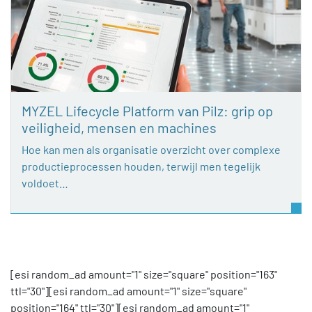
MYZEL Lifecycle Platform van Pilz: grip op
veiligheid, mensen en machines
Hoe kan men als organisatie overzicht over complexe
productieprocessen houden, terwijl men tegelijk
voldoet…
[esi random_ad amount="1" size="square" position="163"
ttl="30"][esi random_ad amount="1" size="square"
position="164" ttl="30"][esi random_ad amount="1"