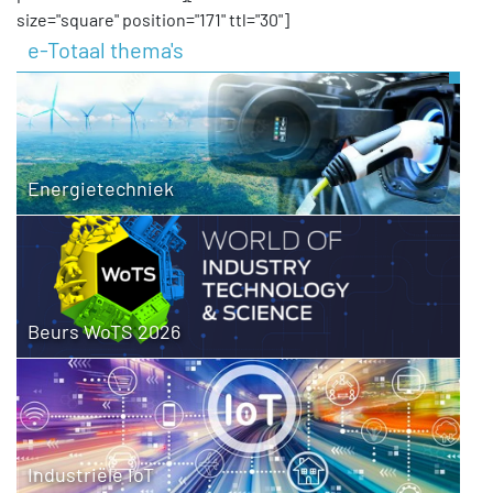
size="square" position="171" ttl="30"]
e-Totaal thema's
Energietechniek
Beurs WoTS 2026
Industriële IoT