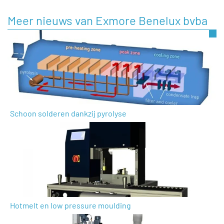
Meer nieuws van Exmore Benelux bvba
Schoon solderen dankzij pyrolyse
Hotmelt en low pressure moulding