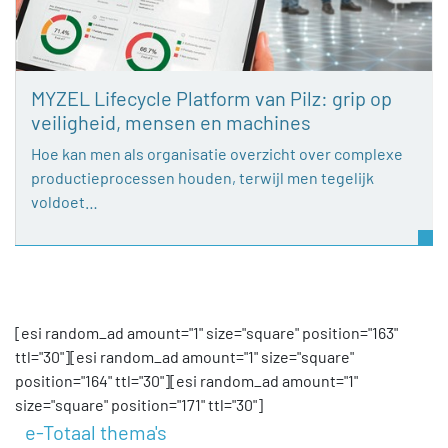
MYZEL Lifecycle Platform van Pilz: grip op
veiligheid, mensen en machines
Hoe kan men als organisatie overzicht over complexe
productieprocessen houden, terwijl men tegelijk
voldoet…
[esi random_ad amount="1" size="square" position="163"
ttl="30"][esi random_ad amount="1" size="square"
position="164" ttl="30"][esi random_ad amount="1"
size="square" position="171" ttl="30"]
e-Totaal thema's