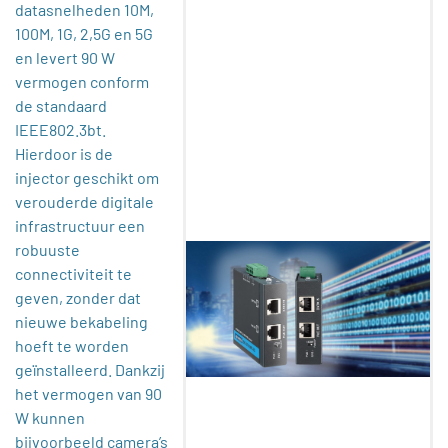
datasnelheden 10M,
100M, 1G, 2,5G en 5G
en levert 90 W
vermogen conform
de standaard
IEEE802.3bt.
Hierdoor is de
injector geschikt om
verouderde digitale
infrastructuur een
robuuste
connectiviteit te
geven, zonder dat
nieuwe bekabeling
hoeft te worden
geïnstalleerd. Dankzij
het vermogen van 90
W kunnen
bijvoorbeeld camera’s