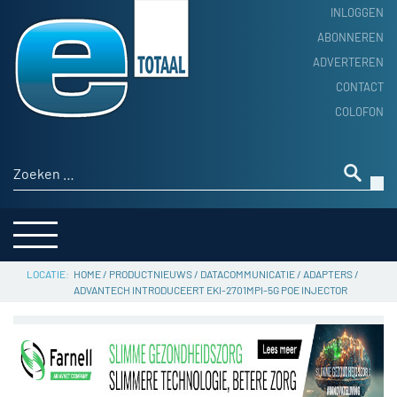
INLOGGEN
ABONNEREN
ADVERTEREN
HOME
CONTACT
PRODUCTNIEUWS
COLOFON
ACHTERGROND
ALGEMEEN NIEUWS
Zoeken naar:
THEMA’S
LEVERANCIERSGIDS
SERVICE
HOME
/
PRODUCTNIEUWS
/
DATACOMMUNICATIE
/
ADAPTERS
/
ADVANTECH INTRODUCEERT EKI-2701MPI-5G POE INJECTOR