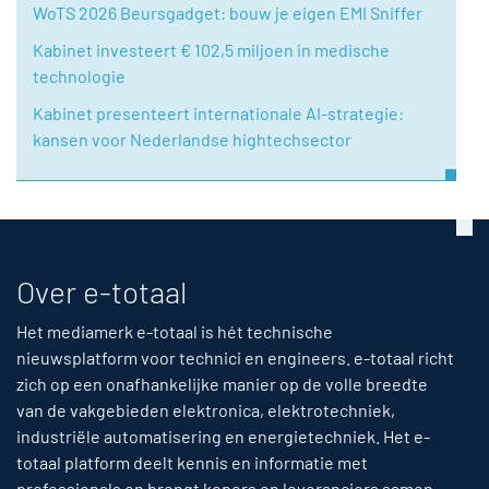
WoTS 2026 Beursgadget: bouw je eigen EMI Sniffer
Kabinet investeert € 102,5 miljoen in medische
technologie
Kabinet presenteert internationale AI-strategie:
kansen voor Nederlandse hightechsector
Over e-totaal
Het mediamerk e-totaal is hét technische
nieuwsplatform voor technici en engineers. e-totaal richt
zich op een onafhankelijke manier op de volle breedte
van de vakgebieden elektronica, elektrotechniek,
industriële automatisering en energietechniek. Het e-
totaal platform deelt kennis en informatie met
professionals en brengt kopers en leveranciers samen.