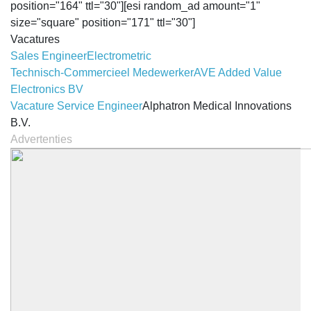
position="164" ttl="30"][esi random_ad amount="1"
size="square" position="171" ttl="30"]
Vacatures
Sales Engineer
Electrometric
Technisch-Commercieel Medewerker
AVE Added Value
Electronics BV
Vacature Service Engineer
Alphatron Medical Innovations
B.V.
Advertenties