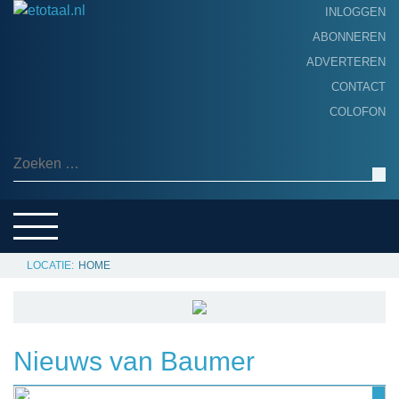
INLOGGEN
ABONNEREN
ADVERTEREN
HOME
CONTACT
PRODUCTNIEUWS
COLOFON
ACHTERGROND
ALGEMEEN NIEUWS
Zoeken naar:
THEMA’S
LEVERANCIERSGIDS
SERVICE
HOME
Nieuws van Baumer