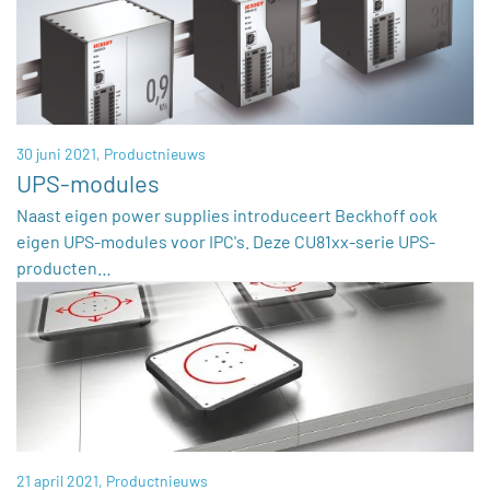
30 juni 2021,
Productnieuws
UPS-modules
Naast eigen power supplies introduceert Beckhoff ook
eigen UPS-modules voor IPC's. Deze CU81xx-serie UPS-
producten…
21 april 2021,
Productnieuws