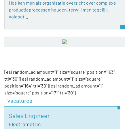
Hoe kan men als organisatie overzicht over complexe
productieprocessen houden, terwijl men tegelijk
voldoet…
[esi random_ad amount="1" size="square" position="163"
ttl="30"][esi random_ad amount="1" size="square"
position="164" ttl="30"][esi random_ad amount="1"
size="square" position="171" ttl="30"]
Vacatures
Sales Engineer
Electrometric