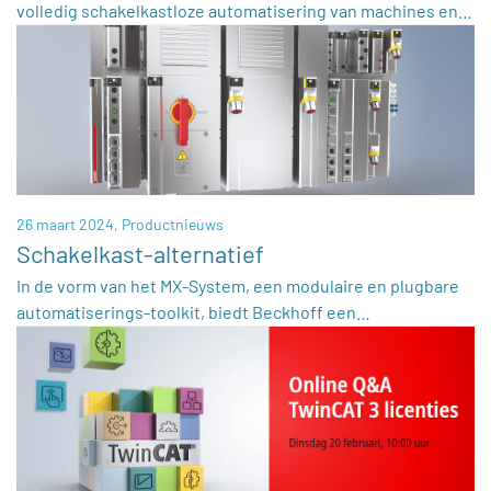
volledig schakelkastloze automatisering van machines en…
26 maart 2024,
Productnieuws
Schakelkast-alternatief
In de vorm van het MX-System, een modulaire en plugbare
automatiserings-toolkit, biedt Beckhoff een…