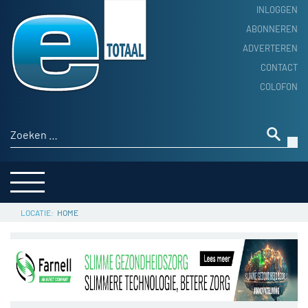
INLOGGEN
ABONNEREN
ADVERTEREN
HOME
CONTACT
PRODUCTNIEUWS
COLOFON
ACHTERGROND
ALGEMEEN NIEUWS
Zoeken naar:
THEMA’S
LEVERANCIERSGIDS
SERVICE
HOME