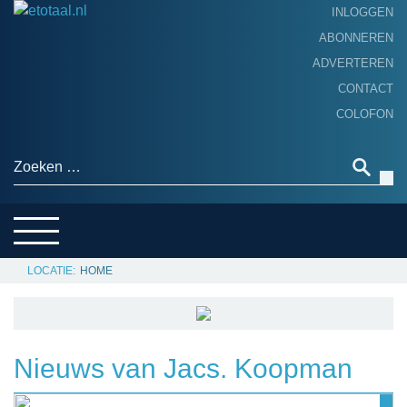
INLOGGEN
ABONNEREN
ADVERTEREN
HOME
CONTACT
PRODUCTNIEUWS
COLOFON
ACHTERGROND
ALGEMEEN NIEUWS
Zoeken naar:
THEMA’S
LEVERANCIERSGIDS
SERVICE
HOME
Nieuws van Jacs. Koopman