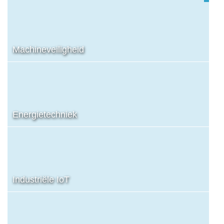
Machineveiligheid
Energietechniek
Industriële IoT