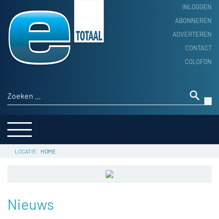
INLOGGEN
ABONNEREN
ADVERTEREN
HOME
CONTACT
PRODUCTNIEUWS
COLOFON
ACHTERGROND
ALGEMEEN NIEUWS
Zoeken naar:
THEMA’S
LEVERANCIERSGIDS
SERVICE
HOME
Nieuws