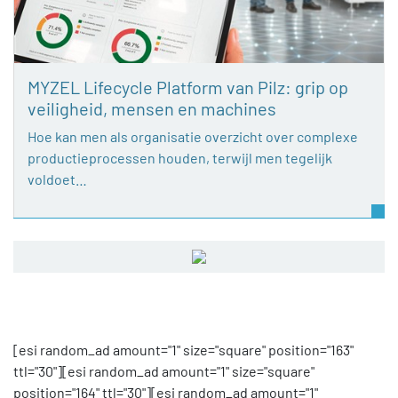
MYZEL Lifecycle Platform van Pilz: grip op
veiligheid, mensen en machines
Hoe kan men als organisatie overzicht over complexe
productieprocessen houden, terwijl men tegelijk
voldoet…
[esi random_ad amount="1" size="square" position="163"
ttl="30"][esi random_ad amount="1" size="square"
position="164" ttl="30"][esi random_ad amount="1"