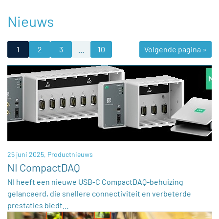
Nieuws
1
2
3
…
10
Volgende pagina »
25 juni 2025,
Productnieuws
NI CompactDAQ
NI heeft een nieuwe USB-C CompactDAQ-behuizing
gelanceerd, die snellere connectiviteit en verbeterde
prestaties biedt…