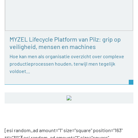
MYZEL Lifecycle Platform van Pilz: grip op
veiligheid, mensen en machines
Hoe kan men als organisatie overzicht over complexe
productieprocessen houden, terwijl men tegelijk
voldoet…
[esi random_ad amount="1" size="square" position="163"
ttl="30"][esi random_ad amount="1" size="square"