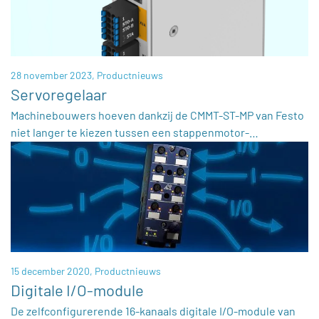
28 november 2023,
Productnieuws
Servoregelaar
Machinebouwers hoeven dankzij de CMMT-ST-MP van Festo
niet langer te kiezen tussen een stappenmotor-…
15 december 2020,
Productnieuws
Digitale I/O-module
De zelfconfigurerende 16-kanaals digitale I/O-module van