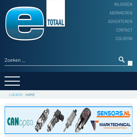
INLOGGEN
ABONNEREN
ADVERTEREN
HOME
CONTACT
PRODUCTNIEUWS
COLOFON
ACHTERGROND
ALGEMEEN NIEUWS
Zoeken naar:
THEMA’S
LEVERANCIERSGIDS
SERVICE
HOME