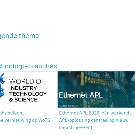
olgende thema
echnologiebranches
phy beloont
Ethernet APL 2026: één werkende
he vernieuwing op WoTS
APL-oplossing centraal op nieuw
industrie-event