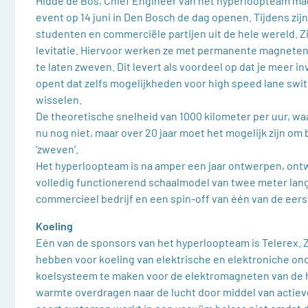
Hidde de Bos, Chief Engineer van het hyperloopteam mag
event op 14 juni in Den Bosch de dag openen. Tijdens zijn 
studenten en commerciële partijen uit de hele wereld. Z
levitatie. Hiervoor werken ze met permanente magneten 
te laten zweven. Dit levert als voordeel op dat je meer 
opent dat zelfs mogelijkheden voor high speed lane swit
wisselen.
De theoretische snelheid van 1000 kilometer per uur, waa
nu nog niet, maar over 20 jaar moet het mogelijk zijn om
‘zweven’.
Het hyperloopteam is na amper een jaar ontwerpen, ontw
volledig functionerend schaalmodel van twee meter lan
commercieel bedrijf en een spin-off van één van de eer
Koeling
Eén van de sponsors van het hyperloopteam is Telerex. Zi
hebben voor koeling van elektrische en elektroniche onde
koelsysteem te maken voor de elektromagneten van de h
warmte overdragen naar de lucht door middel van actieve