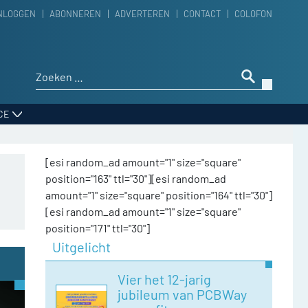
NLOGGEN
ABONNEREN
ADVERTEREN
CONTACT
COLOFON
Zoeken naar:
CE
[esi random_ad amount="1" size="square"
position="163" ttl="30"][esi random_ad
amount="1" size="square" position="164" ttl="30"]
[esi random_ad amount="1" size="square"
position="171" ttl="30"]
Uitgelicht
Vier het 12-jarig
jubileum van PCBWay