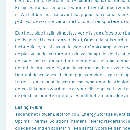
soort systemen werkt in een vacuüm helaas niet omdat d
Er zijn echter systemen om warmte te verplaatsen zonde
is. We hebben het dan over heat pipes, een manier van ko
je direct de warmte vanuit de hot spot transporteren, ook
Een heat pipe in zijn simpelste vorm is een afgesloten bu
deels gevuld is met een vloeistof. Omdat de buis verder
luchtledig is, zal hij naast de vloeistof ook damp bevatte
de plek waar de warmtebron zit, verdampt de vloeistof 
een veel lagere temperatuur heerst door het daar gemo
neemt de druk weer af. Aan de warme kant kan zo weer
Doordat de wand van de heat pipe voorzien is van een spe
terug stromen naar de warme kant waardoor de kringloop 
gemaakt kunnen worden, is er voor elke applicatie wel e
de elektromagneten ontstaat vanuit het vacuüm afgevo
Lezing 14 juni
Tijdens het Power Electronics & Energy Storage event z
Optimal Thermal Solutions (namens Telerex Nederland) 
goede koeling en schetst hij een aantal voorbeelden hoe d