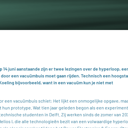
 14 juni aanstaande zijn er twee lezingen over de hyperloop, ee
 door een vacuümbuis moet gaan rijden. Technisch een hoogsta
 Koeling bijvoorbeeld, want in een vacuüm kun je niet met
r een vacuümbuis schiet: Het lijkt een onmogelijke opgave, ma
t hun prototype. Wat tien jaar geleden begon als een experimen
8 technische studenten in Delft. Zij werken sinds de zomer van 20
lios I, die alle technologieën bezit van een volwaardige hyperl