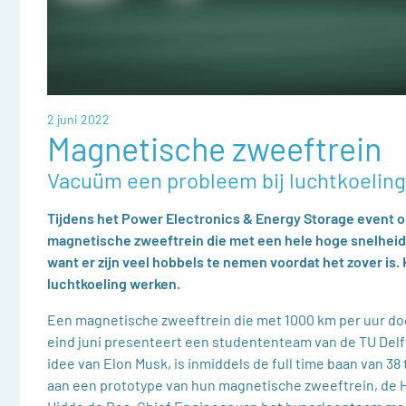
2 juni 2022
Magnetische zweeftrein
Vacuüm een probleem bij luchtkoeling
Tijdens het Power Electronics & Energy Storage event op
magnetische zweeftrein die met een hele hoge snelheid
want er zijn veel hobbels te nemen voordat het zover is.
luchtkoeling werken.
Een magnetische zweeftrein die met 1000 km per uur doo
eind juni presenteert een studententeam van de TU Delf
idee van Elon Musk, is inmiddels de full time baan van 3
aan een prototype van hun magnetische zweeftrein, de He