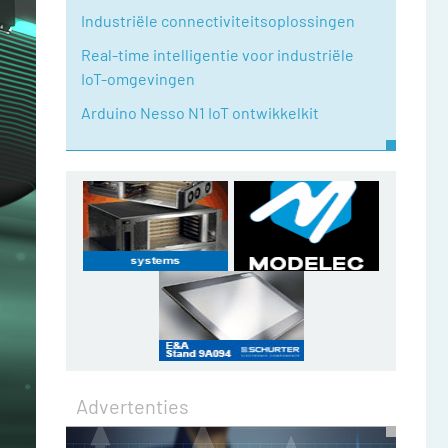
Industriële connectiviteitsoplossingen
Real-time intelligentie voor industriële
IoT-omgevingen
Arduino Nesso N1 IoT ontwikkelkit
Advertenties