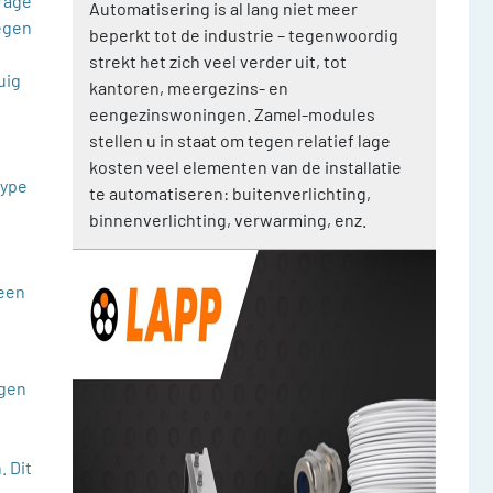
orage
Automatisering is al lang niet meer
tegen
beperkt tot de industrie – tegenwoordig
strekt het zich veel verder uit, tot
uig
kantoren, meergezins- en
eengezinswoningen. Zamel-modules
stellen u in staat om tegen relatief lage
kosten veel elementen van de installatie
type
te automatiseren: buitenverlichting,
e
binnenverlichting, verwarming, enz.
 een
ngen
. Dit