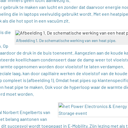
aar immers geen lucht aanwezig is.
r gebruik te maken van lucht en zonder dat daarvoor energie no
eling die in laptops veelvuldig gebruikt wordt. Met een heatpip
 als die hot spot in een vacuüm zit.
is die
Afbeelding 1. De schematische werking van een heat pipe.
n. Op
waardoor de druk in de buis toeneemt. Aangezien aan de koude k
nteerde koellichaam condenseert daar de damp weer tot vloeist
 warmte opgenomen worden door vloeistof te laten verdampen.
ciale laag, kan door capillaire werken de vloeistof van de koude
compleet is (afbeelding 1). Omdat heat pipes op klantenspecifi
en heat pipe te maken. Ook voor de hyperloop waar de warmte di
erd moet worden.
al Norbert Engelberts van
het belang aantonen van
it succesvol wordt toegepast in E-Mobility. Zijn lezing met als t