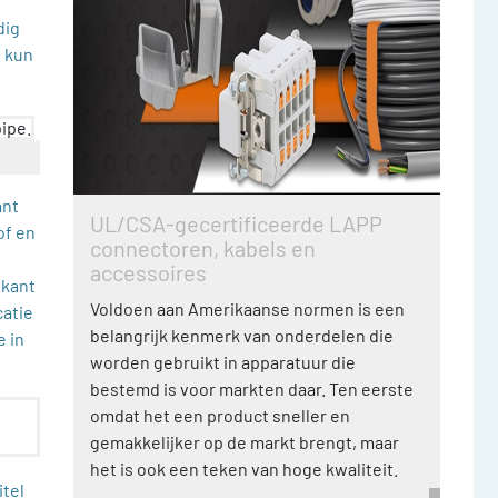
dig
e kun
ant
UL/CSA-gecertificeerde LAPP
of en
connectoren, kabels en
accessoires
 kant
Voldoen aan Amerikaanse normen is een
catie
belangrijk kenmerk van onderdelen die
e in
worden gebruikt in apparatuur die
bestemd is voor markten daar. Ten eerste
omdat het een product sneller en
gemakkelijker op de markt brengt, maar
het is ook een teken van hoge kwaliteit.
itel