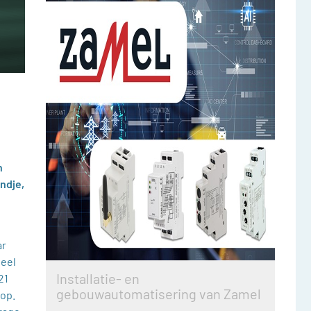
n
ndje,
ar
teel
Installatie- en
21
gebouwautomatisering van Zamel
oop.