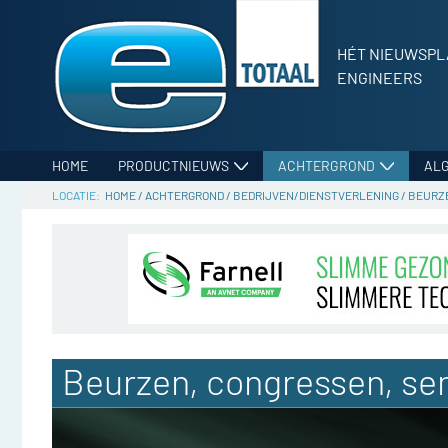
HÉT NIEUWSPL
ENGINEERS
HOME
PRODUCTNIEUWS
ACHTERGROND
AL
HOME
/
ACHTERGROND
/
BEDRIJVEN/DIENSTVERLENING
/
BEURZE
Beurzen, congressen, se