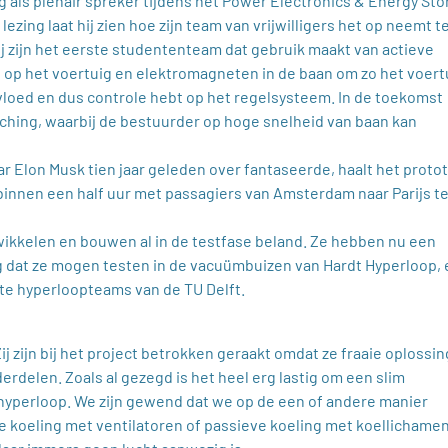
 als plenair spreker tijdens het Power Electronics & Energy St
lezing laat hij zien hoe zijn team van vrijwilligers het op neemt 
ij zijn het eerste studententeam dat gebruik maakt van actieve
op het voertuig en elektromagneten in de baan om zo het voert
invloed en dus controle hebt op het regelsysteem. In de toekomst
ching, waarbij de bestuurder op hoge snelheid van baan kan
r Elon Musk tien jaar geleden over fantaseerde, haalt het proto
 binnen een half uur met passagiers van Amsterdam naar Parijs t
ikkelen en bouwen al in de testfase beland. Ze hebben nu een
g dat ze mogen testen in de vacuümbuizen van Hardt Hyperloop,
ste hyperloopteams van de TU Delft.
j zijn bij het project betrokken geraakt omdat ze fraaie oplossi
rdelen. Zoals al gezegd is het heel erg lastig om een slim
yperloop. We zijn gewend dat we op de een of andere manier
 koeling met ventilatoren of passieve koeling met koellichamen