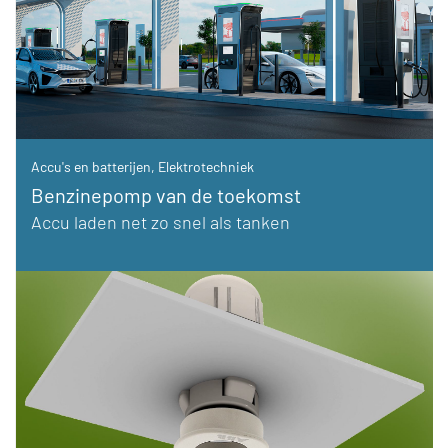
Accu's en batterijen
,
Elektrotechniek
Benzinepomp van de toekomst
Accu laden net zo snel als tanken