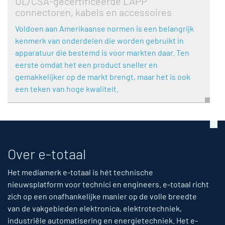
UL/CSA-gecertificeerde LAPP
connectoren, kabels en accessoires
Voldoen aan Amerikaanse normen is een belangrijk
kenmerk van onderdelen die worden gebruikt in
apparatuur die bestemd is voor markten daar. Ten
eerste omdat het een product sneller en
gemakkelijker op de markt brengt, maar het is ook
een teken van hoge kwaliteit.
Over e-totaal
Het mediamerk e-totaal is hét technische
nieuwsplatform voor technici en engineers. e-totaal richt
zich op een onafhankelijke manier op de volle breedte
van de vakgebieden elektronica, elektrotechniek,
industriële automatisering en energietechniek. Het e-