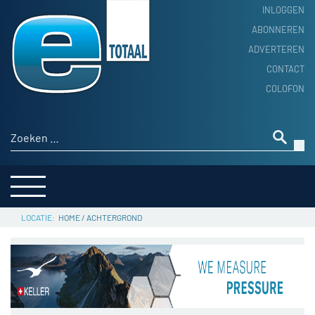
INLOGGEN
ABONNEREN
ADVERTEREN
HOME
CONTACT
PRODUCTNIEUWS
COLOFON
ACHTERGROND
ALGEMEEN NIEUWS
Zoeken naar:
THEMA’S
LEVERANCIERSGIDS
SERVICE
HOME
/
ACHTERGROND