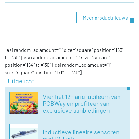
Meer productnieuws
[esi random_ad amount="1" size="square" position="163"
ttl="30"][esi random_ad amount="1" size="square"
position="164" ttl="30"][esi random_ad amount="1"
size="square" position="171" ttl="30"]
Uitgelicht
Vier het 12-jarig jubileum van
PCBWay en profiteer van
exclusieve aanbiedingen
Inductieve lineaire sensoren
met IO-Link