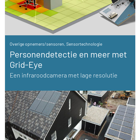
Overige opnemers/sensoren
,
Sensortechnologie
Personendetectie en meer met
Grid-Eye
Een infraroodcamera met lage resolutie