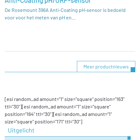
Anti-Coating pH/ORP-sensor
De Rosemount 396A Anti-Coating pH-sensor is bedoeld
voor voor het meten van pH en…
Meer productnieuws
[esi random_ad amount="1" size="square" position="163"
ttl="30"][esi random_ad amount="1" size="square"
position="164" ttl="30"][esi random_ad amount="1"
size="square" position="171" ttl="30"]
Uitgelicht