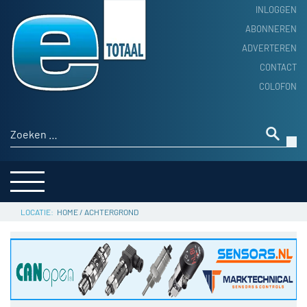
INLOGGEN
ABONNEREN
ADVERTEREN
HOME
CONTACT
PRODUCTNIEUWS
COLOFON
ACHTERGROND
ALGEMEEN NIEUWS
Zoeken naar:
THEMA’S
LEVERANCIERSGIDS
SERVICE
HOME
/
ACHTERGROND