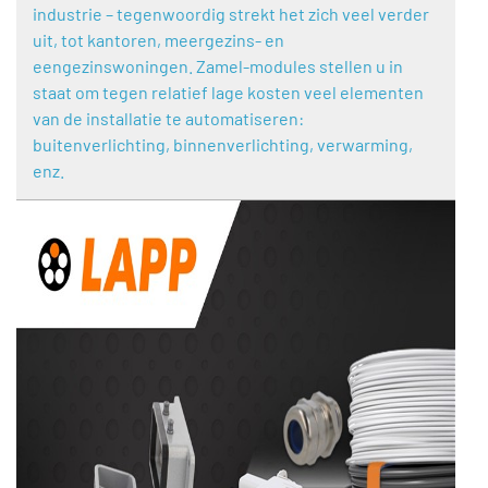
industrie – tegenwoordig strekt het zich veel verder
uit, tot kantoren, meergezins- en
eengezinswoningen. Zamel-modules stellen u in
staat om tegen relatief lage kosten veel elementen
van de installatie te automatiseren:
buitenverlichting, binnenverlichting, verwarming,
enz.