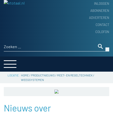
INLOGGEN
ABONNEREN
ADVERTEREN
HOME
CONTACT
PRODUCTNIEUWS
COLOFON
ACHTERGROND
ALGEMEEN NIEUWS
Zoeken naar:
THEMA’S
LEVERANCIERSGIDS
SERVICE
HOME
/
PRODUCTNIEUWS
/
MEET- EN REGELTECHNIEK
/
WEEGSYSTEMEN
Nieuws over