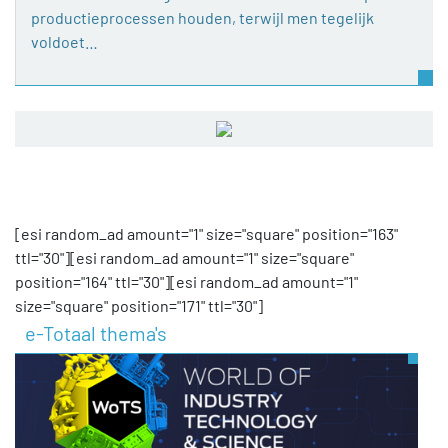
productieprocessen houden, terwijl men tegelijk
voldoet…
[esi random_ad amount="1" size="square" position="163"
ttl="30"][esi random_ad amount="1" size="square"
position="164" ttl="30"][esi random_ad amount="1"
size="square" position="171" ttl="30"]
e-Totaal thema's