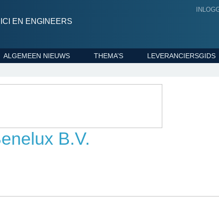
INLOG
CI EN ENGINEERS
ALGEMEEN NIEUWS
THEMA’S
LEVERANCIERSGIDS
enelux B.V.