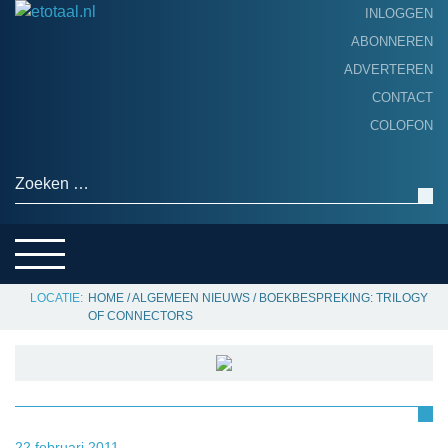
INLOGGEN
ABONNEREN
ADVERTEREN
HOME
CONTACT
PRODUCTNIEUWS
COLOFON
ACHTERGROND
ALGEMEEN NIEUWS
Zoeken naar:
THEMA’S
LEVERANCIERSGIDS
SERVICE
HOME
/
ALGEMEEN NIEUWS
/
BOEKBESPREKING: TRILOGY
OF CONNECTORS
22 februari 2011