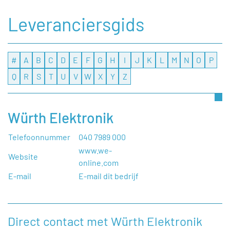
Leveranciersgids
#
A
B
C
D
E
F
G
H
I
J
K
L
M
N
O
P
Q
R
S
T
U
V
W
X
Y
Z
Würth Elektronik
Telefoonnummer
040 7989 000
www.we-
Website
online.com
E-mail
E-mail dit bedrijf
Direct contact met Würth Elektronik