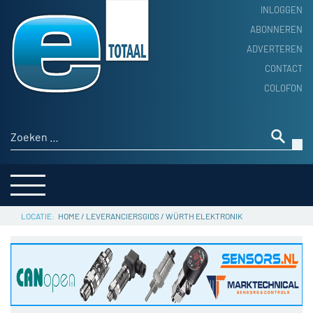
INLOGGEN
ABONNEREN
ADVERTEREN
HOME
CONTACT
PRODUCTNIEUWS
COLOFON
ACHTERGROND
ALGEMEEN NIEUWS
Zoeken naar:
THEMA’S
LEVERANCIERSGIDS
SERVICE
HOME
/
LEVERANCIERSGIDS
/
WÜRTH ELEKTRONIK