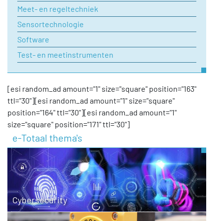
Meet- en regeltechniek
Sensortechnologie
Software
Test- en meetinstrumenten
[esi random_ad amount="1" size="square" position="163"
ttl="30"][esi random_ad amount="1" size="square"
position="164" ttl="30"][esi random_ad amount="1"
size="square" position="171" ttl="30"]
e-Totaal thema's
Cybersecurity