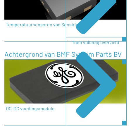
Temperatuursensoren van Sensirion
Toon volledig overzicht
Achtergrond van BMF System Parts BV
DC-DC voedingsmodule