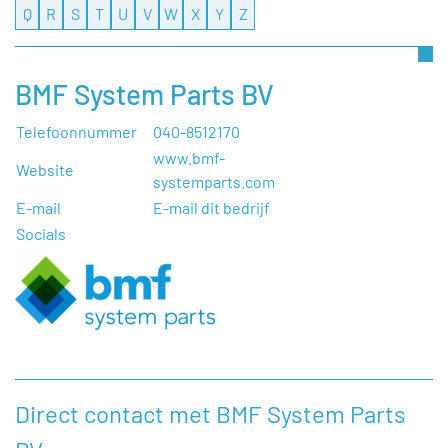
Q
R
S
T
U
V
W
X
Y
Z
BMF System Parts BV
Telefoonnummer
040-8512170
www.bmf-
Website
systemparts.com
E-mail
E-mail dit bedrijf
Socials
Direct contact met BMF System Parts