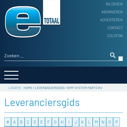
INLOGGEN
ABONNEREN
ADVERTEREN
HOME
CONTACT
PRODUCTNIEUWS
COLOFON
ACHTERGROND
ALGEMEEN NIEUWS
Zoeken naar:
THEMA’S
LEVERANCIERSGIDS
SERVICE
HOME
/
LEVERANCIERSGIDS
/
BMF SYSTEM PARTS BV
Leveranciersgids
#
A
B
C
D
E
F
G
H
I
J
K
L
M
N
O
P