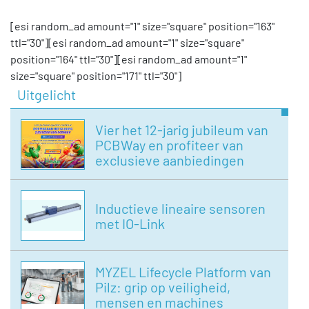
[esi random_ad amount="1" size="square" position="163"
ttl="30"][esi random_ad amount="1" size="square"
position="164" ttl="30"][esi random_ad amount="1"
size="square" position="171" ttl="30"]
Uitgelicht
Vier het 12-jarig jubileum van
PCBWay en profiteer van
exclusieve aanbiedingen
Inductieve lineaire sensoren
met IO-Link
MYZEL Lifecycle Platform van
Pilz: grip op veiligheid,
mensen en machines