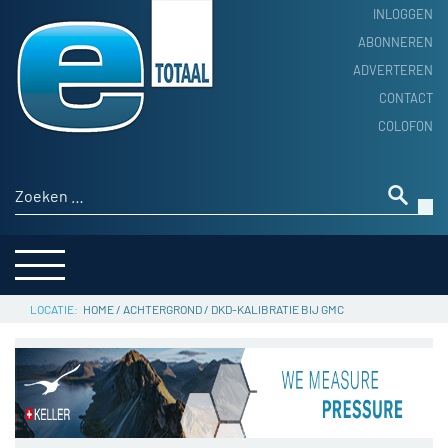
INLOGGEN
ABONNEREN
ADVERTEREN
HOME
CONTACT
PRODUCTNIEUWS
COLOFON
ACHTERGROND
ALGEMEEN NIEUWS
Zoeken naar:
THEMA’S
LEVERANCIERSGIDS
SERVICE
HOME
/
ACHTERGROND
/
DKD-KALIBRATIE BIJ GMC