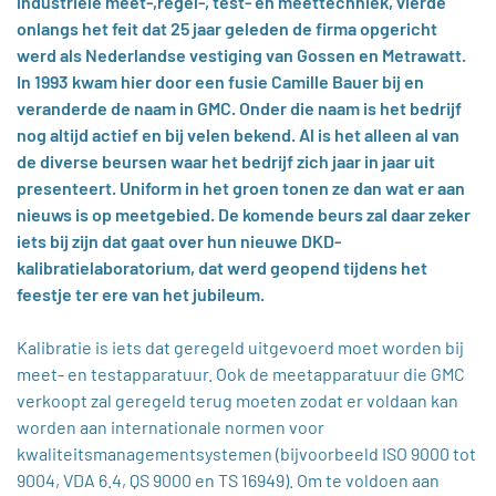
industriële meet-,regel-, test- en meettechniek, vierde
onlangs het feit dat 25 jaar geleden de firma opgericht
werd als Nederlandse vestiging van Gossen en Metrawatt.
In 1993 kwam hier door een fusie Camille Bauer bij en
veranderde de naam in GMC. Onder die naam is het bedrijf
nog altijd actief en bij velen bekend. Al is het alleen al van
de diverse beursen waar het bedrijf zich jaar in jaar uit
presenteert. Uniform in het groen tonen ze dan wat er aan
nieuws is op meetgebied. De komende beurs zal daar zeker
iets bij zijn dat gaat over hun nieuwe DKD-
kalibratielaboratorium, dat werd geopend tijdens het
feestje ter ere van het jubileum.
Kalibratie is iets dat geregeld uitgevoerd moet worden bij
meet- en testapparatuur. Ook de meetapparatuur die GMC
verkoopt zal geregeld terug moeten zodat er voldaan kan
worden aan internationale normen voor
kwaliteitsmanagementsystemen (bijvoorbeeld ISO 9000 tot
9004, VDA 6.4, QS 9000 en TS 16949). Om te voldoen aan