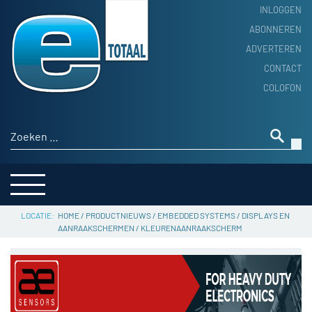
INLOGGEN
ABONNEREN
ADVERTEREN
HOME
CONTACT
PRODUCTNIEUWS
COLOFON
ACHTERGROND
ALGEMEEN NIEUWS
Zoeken naar:
THEMA’S
LEVERANCIERSGIDS
SERVICE
HOME
/
PRODUCTNIEUWS
/
EMBEDDED SYSTEMS
/
DISPLAYS EN
AANRAAKSCHERMEN
/
KLEURENAANRAAKSCHERM