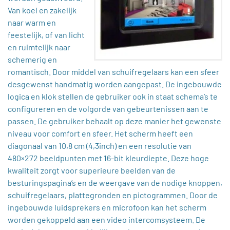
Van koel en zakelijk
naar warm en
feestelijk, of van licht
en ruimtelijk naar
schemerig en
romantisch. Door middel van schuifregelaars kan een sfeer
desgewenst handmatig worden aangepast. De ingebouwde
logica en klok stellen de gebruiker ook in staat schema’s te
configureren en de volgorde van gebeurtenissen aan te
passen. De gebruiker behaalt op deze manier het gewenste
niveau voor comfort en sfeer. Het scherm heeft een
diagonaal van 10,8 cm (4,3inch) en een resolutie van
480×272 beeldpunten met 16-bit kleurdiepte. Deze hoge
kwaliteit zorgt voor superieure beelden van de
besturingspagina’s en de weergave van de nodige knoppen,
schuifregelaars, plattegronden en pictogrammen. Door de
ingebouwde luidsprekers en microfoon kan het scherm
worden gekoppeld aan een video intercomsysteem. De