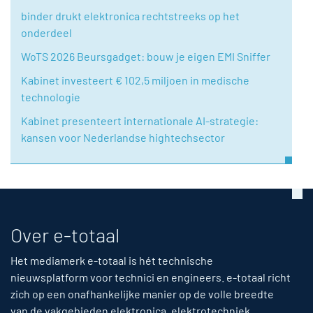
binder drukt elektronica rechtstreeks op het
onderdeel
WoTS 2026 Beursgadget: bouw je eigen EMI Sniffer
Kabinet investeert € 102,5 miljoen in medische
technologie
Kabinet presenteert internationale AI-strategie:
kansen voor Nederlandse hightechsector
Over e-totaal
Het mediamerk e-totaal is hét technische
nieuwsplatform voor technici en engineers. e-totaal richt
zich op een onafhankelijke manier op de volle breedte
van de vakgebieden elektronica, elektrotechniek,