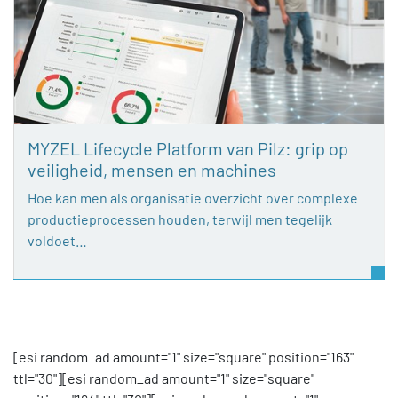
MYZEL Lifecycle Platform van Pilz: grip op
veiligheid, mensen en machines
Hoe kan men als organisatie overzicht over complexe
productieprocessen houden, terwijl men tegelijk
voldoet…
[esi random_ad amount="1" size="square" position="163"
ttl="30"][esi random_ad amount="1" size="square"