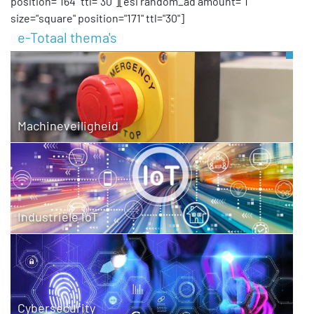
position="164" ttl="30"][esi random_ad amount="1"
size="square" position="171" ttl="30"]
e-Totaal thema's
Machineveiligheid
Industriële IoT
Cybersecurity