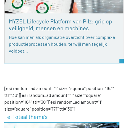
MYZEL Lifecycle Platform van Pilz: grip op
veiligheid, mensen en machines
Hoe kan men als organisatie overzicht over complexe
productieprocessen houden, terwijl men tegelijk
voldoet…
[esi random_ad amount="1" size="square" position="163"
ttl="30"][esi random_ad amount="1" size="square"
position="164" ttl="30"][esi random_ad amount="1"
size="square" position="171" ttl="30"]
e-Totaal thema's