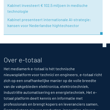
Kabinet investeert € 102,5 miljoen in medische
technologie
Kabinet presenteert internationale AI-strategie:
kansen voor Nederlandse hightechsector
Over e-totaal
Het mediamerk e-totaal is hét technische
nieuwsplatform voor technici en engineers. e-totaal richt
zich op een onafhankelijke manier op de volle breedte
van de vakgebieden elektronica, elektrotechniek,
industriële automatisering en energietechniek. Het e-
totaal platform deelt kennis en informatie met
professionals en brengt kopers en leveranciers samen.
Centraal staan nieuwe producten, innovaties, nieuwe