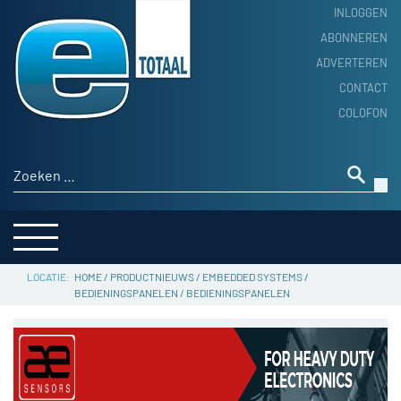
INLOGGEN
ABONNEREN
ADVERTEREN
HOME
CONTACT
PRODUCTNIEUWS
COLOFON
ACHTERGROND
ALGEMEEN NIEUWS
Zoeken naar:
THEMA’S
LEVERANCIERSGIDS
SERVICE
HOME
/
PRODUCTNIEUWS
/
EMBEDDED SYSTEMS
/
BEDIENINGSPANELEN
/
BEDIENINGSPANELEN