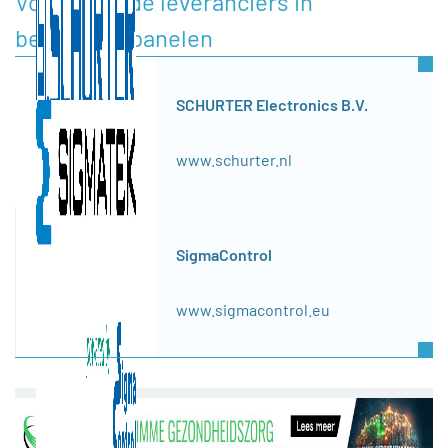
Voorgestelde leveranciers in
bedieningspanelen
SCHURTER Electronics B.V.
www.schurter.nl
SigmaControl
www.sigmacontrol.eu