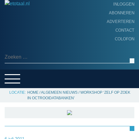
INLOGGEN
ABONNEREN
ADVERTEREN
HOME
CONTACT
PRODUCTNIEUWS
COLOFON
ACHTERGROND
ALGEMEEN NIEUWS
Zoeken naar:
THEMA’S
LEVERANCIERSGIDS
SERVICE
HOME
/
ALGEMEEN NIEUWS
/
WORKSHOP ‘ZELF OP ZOEK
IN OCTROOIDATABANKEN’
6 juli 2011