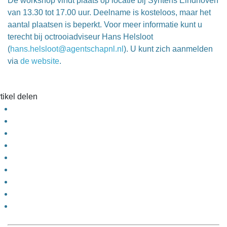
De workshop vindt plaats op locatie bij Syntens Eindhoven
van 13.30 tot 17.00 uur. Deelname is kosteloos, maar het
aantal plaatsen is beperkt. Voor meer informatie kunt u
terecht bij octrooiadviseur Hans Helsloot
(
hans.helsloot@agentschapnl.nl
). U kunt zich aanmelden
via
de website
.
tikel delen