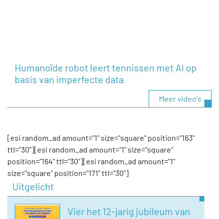
Humanoïde robot leert tennissen met AI op
basis van imperfecte data
Meer video's
[esi random_ad amount="1" size="square" position="163"
ttl="30"][esi random_ad amount="1" size="square"
position="164" ttl="30"][esi random_ad amount="1"
size="square" position="171" ttl="30"]
Uitgelicht
Vier het 12-jarig jubileum van