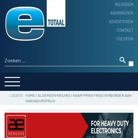
INLOGGEN
ABONNEREN
ADVERTEREN
HOME
CONTACT
PRODUCTNIEUWS
COLOFON
ACHTERGROND
ALGEMEEN NIEUWS
Zoeken naar:
THEMA’S
LEVERANCIERSGIDS
SERVICE
HOME
/
ALGEMEEN NIEUWS
/
NAAM PRINS FRISO VERBONDEN AAN
INGENIEURSPRIJS