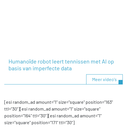
Humanoïde robot leert tennissen met AI op
basis van imperfecte data
Meer video's
[esi random_ad amount="1" size="square" position="163"
ttl="30"][esi random_ad amount="1" size="square"
position="164" ttl="30"][esi random_ad amount="1"
size="square" position="171" ttl="30"]