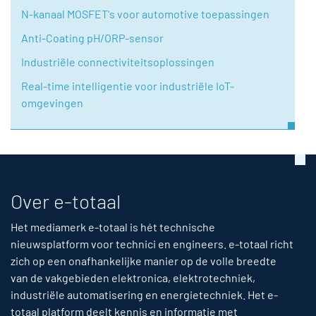
N-kanaal MOSFET's voor automotive toepassingen
Anti-Coating pH/ORP-sensor
Industriële connectiviteitsoplossingen
Real-time intelligentie voor industriële IoT-
omgevingen
Over e-totaal
Het mediamerk e-totaal is hét technische
nieuwsplatform voor technici en engineers. e-totaal richt
zich op een onafhankelijke manier op de volle breedte
van de vakgebieden elektronica, elektrotechniek,
industriële automatisering en energietechniek. Het e-
totaal platform deelt kennis en informatie met