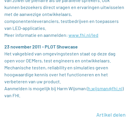
van zowel de plenaire als de parallelle sprekers. Ook
kunnen bezoekers direct vragen en ervaringen uitwisselen
met de aanwezige ontwikkelaars,
componentenleveranciers, testbedrijven en toepassers
van LED-applicaties.
Meer informatie en aanmelden:
www.fhi.nl/led
23 november 2011 – PLOT Showcase
Het vakgebied van omgevingstesten staat op deze dag
open voor OEM’ers, test engineers en ontwikkelaars.
Mechanische testen, reliability en simulaties geven
hoogwaardige kennis over het functioneren en het
verbeteren van uw product.
Aanmelden is mogelijk bij Harm Wijsman (
h.wijsman@fhi.nl
)
van FHI.
Artikel delen