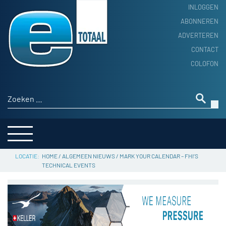
INLOGGEN
ABONNEREN
ADVERTEREN
HOME
CONTACT
PRODUCTNIEUWS
COLOFON
ACHTERGROND
ALGEMEEN NIEUWS
Zoeken naar:
THEMA’S
LEVERANCIERSGIDS
SERVICE
HOME
/
ALGEMEEN NIEUWS
/
MARK YOUR CALENDAR – FHI’S
TECHNICAL EVENTS