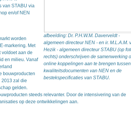
es van STABU via
hop en/of NEN
afbeelding: Dr. P.H.W.M. Daverveldt -
 markt worden
algemeen directeur NEN - en ir. M.L.A.M. 
CE-markering. Met
Hezik - algemeen directeur STABU (op fot
t voldoet aan de
rechts) onderschrijven de samenwerking 
d en milieu. Vanaf
online koppelingen aan te brengen tussen
erland
kwaliteitsdocumenten van NEN en de
lle bouwproducten
bestekspecificaties van STABU.
 2013 zal die
schap gelden.
ouwproducten steeds relevanter. Door de intensivering van de
isaties op deze ontwikkelingen aan.