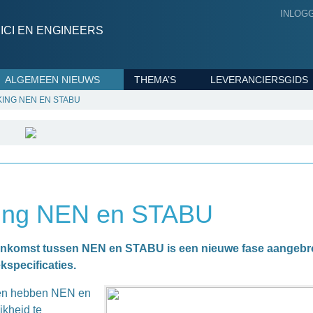
INLOG
CI EN ENGINEERS
ALGEMEEN NIEUWS
THEMA’S
LEVERANCIERSGIDS
ING NEN EN STABU
king NEN en STABU
enkomst tussen NEN en STABU is een nieuwe fase aangeb
kspecificaties.
nten hebben NEN en
kheid te