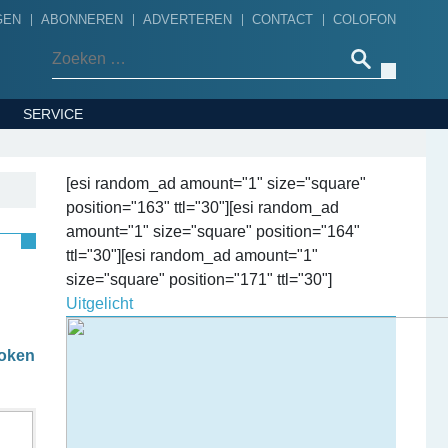
GEN
ABONNEREN
ADVERTEREN
CONTACT
COLOFON
Zoeken naar:
SERVICE
[esi random_ad amount="1" size="square"
position="163" ttl="30"][esi random_ad
amount="1" size="square" position="164"
ttl="30"][esi random_ad amount="1"
size="square" position="171" ttl="30"]
Uitgelicht
roken