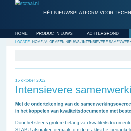
HÉT NIEUWSPLATFORM VOOR TECHNI
HOME
PRODUCTNIEUWS
ACHTERGROND
HOME
/
ALGEMEEN NIEUWS
/
INTENSIEVERE SAMENWERK
15 oktober 2012
Intensievere samenwer
Met de ondertekening van de samenwerkingsovere
in het koppelen van kwaliteitsdocumenten met beste
Door het steeds grotere belang van kwaliteitsdocume
STABU afspraken gemaakt om de praktische toegankelij