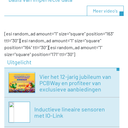
Meer video's
[esi random_ad amount="1" size="square" position="163"
ttl="30"][esi random_ad amount="1" size="square"
position="164" ttl="30"][esi random_ad amount="1"
size="square" position="171" ttl="30"]
Uitgelicht
Vier het 12-jarig jubileum van
PCBWay en profiteer van
exclusieve aanbiedingen
Inductieve lineaire sensoren
met IO-Link