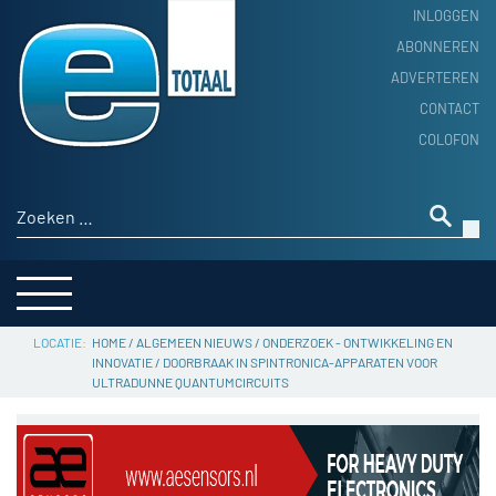
INLOGGEN
ABONNEREN
ADVERTEREN
HOME
CONTACT
PRODUCTNIEUWS
COLOFON
ACHTERGROND
ALGEMEEN NIEUWS
Zoeken naar:
THEMA’S
LEVERANCIERSGIDS
SERVICE
HOME
/
ALGEMEEN NIEUWS
/
ONDERZOEK - ONTWIKKELING EN
INNOVATIE
/
DOORBRAAK IN SPINTRONICA-APPARATEN VOOR
ULTRADUNNE QUANTUMCIRCUITS