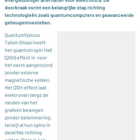
doorbraak vormt een belangrijke stap richting
technologieën zoals quantumcomputers en geavanceerde
geheugentoestellen.
Quantumfysicus
Talieh Ghiasi heeft
het quantum spin Hall
(QSH) effect in
voor
het eerst aangetoond
zonder externe
magnetische velden.
Het QSH-effect laat
elektronen langs de
randen van het
grafeen bewegen
zonder belemmering,
terwijl al hun spins in
dezelfde richting
wijzen. “Spin is een