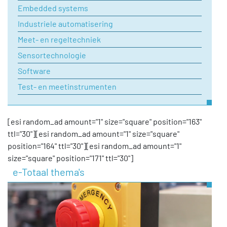
Embedded systems
Industriele automatisering
Meet- en regeltechniek
Sensortechnologie
Software
Test- en meetinstrumenten
[esi random_ad amount="1" size="square" position="163"
ttl="30"][esi random_ad amount="1" size="square"
position="164" ttl="30"][esi random_ad amount="1"
size="square" position="171" ttl="30"]
e-Totaal thema's