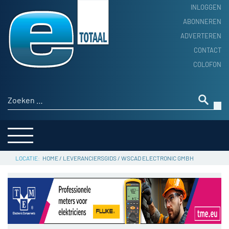
INLOGGEN
ABONNEREN
ADVERTEREN
HOME
CONTACT
PRODUCTNIEUWS
COLOFON
ACHTERGROND
ALGEMEEN NIEUWS
Zoeken naar:
THEMA’S
LEVERANCIERSGIDS
SERVICE
HOME
/
LEVERANCIERSGIDS
/
WSCAD ELECTRONIC GMBH