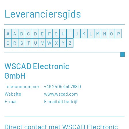
Leveranciersgids
#
A
B
C
D
E
F
G
H
I
J
K
L
M
N
O
P
Q
R
S
T
U
V
W
X
Y
Z
WSCAD Electronic
GmbH
Telefoonnummer
+49 2405 450798 0
Website
www.wscad.com
E-mail
E-mail dit bedrijf
Direct contact met WSCAD Electronic