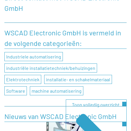
GmbH
Heeft u een vraag, of wilt u graag een opmerking
achterlaten aan WSCAD Electronic GmbH, dan kunt u dat
doen door onderstaand contactformulier in te vullen.
WSCAD Electronic GmbH is vermeld in
de volgende categorieën:
Naam
Industriele automatisering
Bedrijfsnaam
industriële installatietechniek/behuizingen
Elektrotechniek
installatie- en schakelmateriaal
Telefoonnummer
Software
machine automatisering
Toon volledig overzicht
E-mail
Nieuws van WSCAD Electronic GmbH